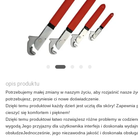
WSZYSTKIE
PRZYPADKI
POPROSIĆ
O
WYCENĘ
opis produktu
Potrzebujemy małej zmiany w naszym życiu, aby rozjaśnić nasze życ
potrzebujesz, przyniesie ci nowe doświadczenie.
SITEMAP
Dzięki temu produktowi każdy dzień jest ucztą dla skóry! Zapewnia 
cieszyć się komfortem i pięknem!
Dzięki temu produktowi łatwo rozwiążesz różne problemy w codzien
POLITYKA
wygodą.Jego przyjazny dla użytkownika interfejs i doskonała wydajno
obsłudzeJednocześnie, jego niezawodna jakość i doskonała obsług