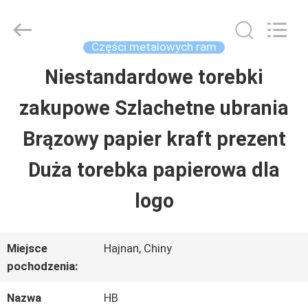
Shenzhen
LuoX
Electric
Co.,
Części metalowych ram
Ltd.
All
Niestandardowe torebki
DOM
Rights
Reserved.
Developed
zakupowe Szlachetne ubrania
by
ECER
PRODUKTY
Brązowy papier kraft prezent
Duża torebka papierowa dla
O
logo
NAS
Miejsce
Hajnan, Chiny
WYCIECZKA
pochodzenia:
PO
Nazwa
HB