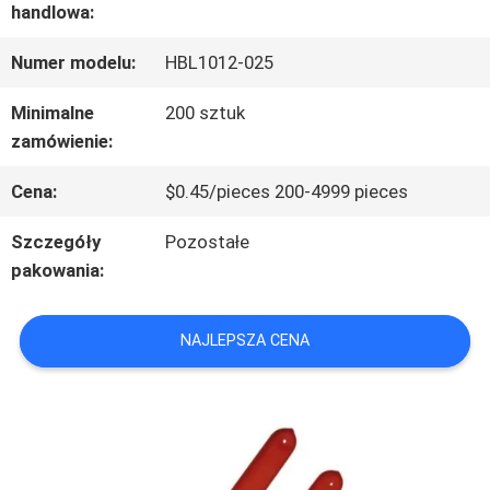
handlowa:
FABRYCE
Numer modelu:
HBL1012-025
KONTROLA
Minimalne
200 sztuk
zamówienie:
JAKOŚCI
Cena:
$0.45/pieces 200-4999 pieces
SKONTAKTUJ
Szczegóły
Pozostałe
pakowania:
SIĘ
Z
NAJLEPSZA CENA
NAMI
AKTUALNOŚCI