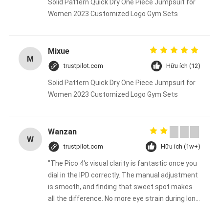
Solid Pattern Quick Dry One Piece Jumpsuit for
Women 2023 Customized Logo Gym Sets
Mixue
M
trustpilot.com
Hữu ích (12)
Solid Pattern Quick Dry One Piece Jumpsuit for
Women 2023 Customized Logo Gym Sets
Wanzan
W
trustpilot.com
Hữu ích (1w+)
"The Pico 4's visual clarity is fantastic once you
dial in the IPD correctly. The manual adjustment
is smooth, and finding that sweet spot makes
all the difference. No more eye strain during long
sessions. Highly recommend taking the time to