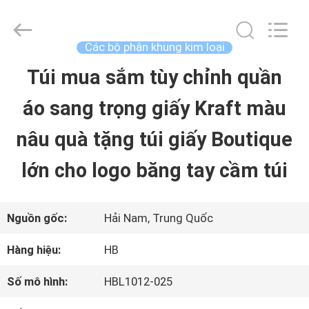
2026
Shenzhen
LuoX
Electric
Các bộ phận khung kim loại
Co.,
Ltd.
Túi mua sắm tùy chỉnh quần
NHÀ
All
Rights
Reserved.
áo sang trọng giấy Kraft màu
Developed
by
SẢN
ECER
nâu quà tặng túi giấy Boutique
PHẨM
lớn cho logo băng tay cầm túi
VỀ
Nguồn gốc:
Hải Nam, Trung Quốc
CHÚNG
Hàng hiệu:
HB
TÔI
Số mô hình:
HBL1012-025