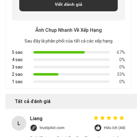
Viết đánh giá
CHÍNH
SÁCH
Ảnh Chụp Nhanh Về Xếp Hạng
Sau đây là phân phối của tất cả các xếp hạng
BẢO
5 sao
67%
MẬT
4 sao
0%
3 sao
0%
2 sao
33%
1 sao
0%
Tất cả đánh giá
Liang
L
trustpilot.com
Hữu ích (44)