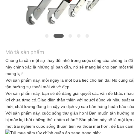
HỆ
VỚI
CHÚNG
TÔI
Mô tả sản phẩm
Chúng ta cần một sự thay đổi nhỏ trong cuộc sống của chúng ta đ
này chính xác là những gì bạn cần, nó sẽ mang lại cho bạn một tr
TIN
mang lại!
Với sản phẩm này, mỗi ngày là một bữa tiệc cho làn da! Nó cung cấ
TỨC
tận hưởng sự thoải mái và vẻ đẹp!
Với sản phẩm này, bạn sẽ dễ dàng giải quyết các vấn đề khác nhau
lợi chưa từng có.Giao diện thân thiện với người dùng và hiệu suất v
thời, chất lượng đáng tin cậy và dịch vụ sau bán hàng hoàn hảo của
CÁC
Với sản phẩm này, cuộc sống thư giãn hơn! Bạn muốn tận hưởng 
bị mắc kẹt bởi những thứ nhàm chán? Sản phẩm này sẽ là một lựa 
TRƯỜNG
một trải nghiệm cuộc sống thuận tiện và thoải mái hơn, để bạn cảm 