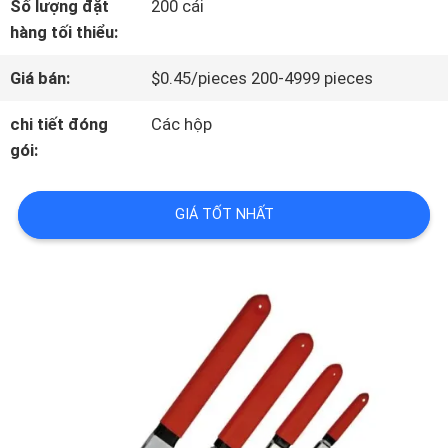
Số lượng đặt
200 cái
THAM
hàng tối thiểu:
QUAN
Giá bán:
$0.45/pieces 200-4999 pieces
NHÀ
chi tiết đóng
Các hộp
gói:
MÁY
GIÁ TỐT NHẤT
KIỂM
SOÁT
CHẤT
LƯỢNG
LIÊN