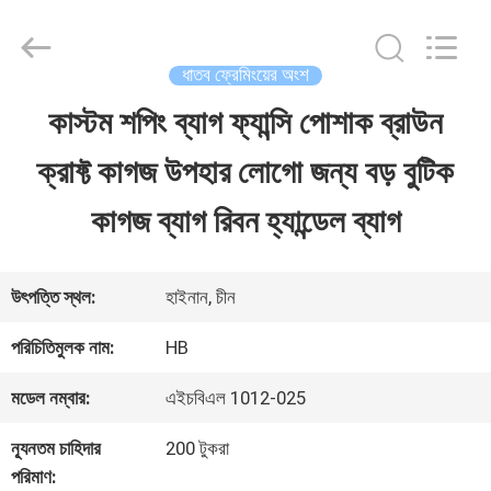
LuoX
Electric
Co.,
Ltd.
ধাতব ফ্রেমিংয়ের অংশ
All
Rights
কাস্টম শপিং ব্যাগ ফ্যান্সি পোশাক ব্রাউন
বাড়ি
Reserved.
Developed
ক্রাফ্ট কাগজ উপহার লোগো জন্য বড় বুটিক
by
ECER
পণ্য
কাগজ ব্যাগ রিবন হ্যান্ডেল ব্যাগ
আমাদের
উৎপত্তি স্থল:
হাইনান, চীন
সম্পর্কে
পরিচিতিমুলক নাম:
HB
মডেল নম্বার:
এইচবিএল 1012-025
কারখানা
ন্যূনতম চাহিদার
200 টুকরা
ভ্রমণ
পরিমাণ: