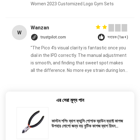
Women 2023 Customized Logo Gym Sets
Wanzan
W
trustpilot.com
সহায়ক (1w+)
"The Pico 4's visual clarity is fantastic once you
dial in the IPD correctly. The manual adjustment
is smooth, and finding that sweet spot makes
all the difference. No more eye strain during long
sessions. Highly recommend taking the time to
set it up properly!""The Pico 4's visual clarity is
fantastic once you dial in the IPD correctly. The
এর সেরা মূল্য পান
manual adjustment is smooth, and finding that
sweet spot makes all the difference. No more
eye strain during long sessions. Highly
কাস্টম শপিং ব্যাগ ফ্যান্সি পোশাক ব্রাউন ক্রাফ্ট কাগজ
recommend taking the time to set it up
উপহার লোগো জন্য বড় বুটিক কাগজ ব্যাগ রিবন
properly!""The Pico 4's visual clarity is fantastic
হ্যান্ডেল ব্যাগ
once you dial in the IPD correctly. The manual