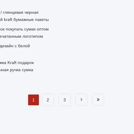
/ глянцевая черная
й kraft бумажные пакеты
ок покупать сумки оптом
печатанным логотипом
дизайн с белой
ка Kraft подарок
чная ручка сумка
1
2
3