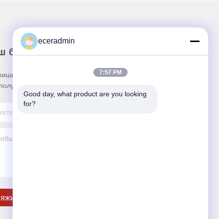
eceradmin
ш бюллетень
7:57 PM
пишитесь на нашу информационную рассылку
получения скидок и прочего.
Good day, what product are you looking 
for?
яжитесь С Нами