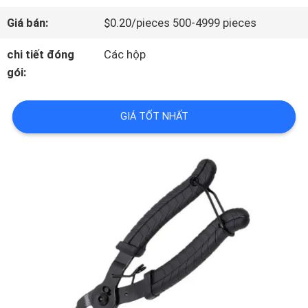
THAM
Giá bán:
$0.20/pieces 500-4999 pieces
QUAN
chi tiết đóng
Các hộp
gói:
NHÀ
MÁY
GIÁ TỐT NHẤT
KIỂM
SOÁT
CHẤT
LƯỢNG
LIÊN