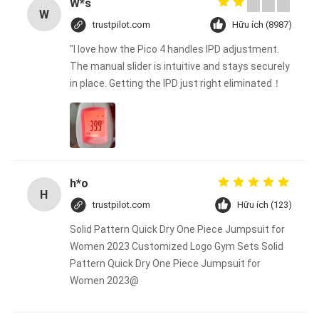
W*s
W
trustpilot.com
Hữu ích (8987)
"I love how the Pico 4 handles IPD adjustment.
The manual slider is intuitive and stays securely
in place. Getting the IPD just right eliminated！
h*o
H
trustpilot.com
Hữu ích (123)
Solid Pattern Quick Dry One Piece Jumpsuit for
Women 2023 Customized Logo Gym Sets Solid
Pattern Quick Dry One Piece Jumpsuit for
Women 2023@