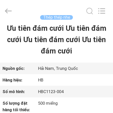
2025
Shenzhen
LuoX
Electric
Thép thép nhẹ
Co.,
Ltd.
Ưu tiên đám cưới Ưu tiên đám
NHÀ
All
Rights
Reserved.
cưới Ưu tiên đám cưới Ưu tiên
Developed
by
SẢN
ECER
đám cưới
PHẨM
Nguồn gốc:
Hải Nam, Trung Quốc
VỀ
Hàng hiệu:
HB
CHÚNG
Số mô hình:
HBC1123-004
TÔI
Số lượng đặt
500 miếng
hàng tối thiểu: