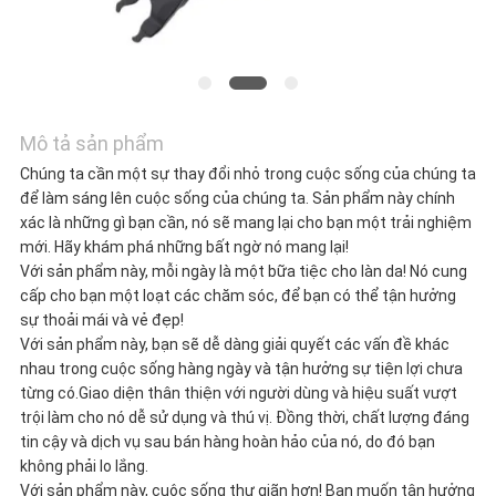
HỆ
VỚI
CHÚNG
Mô tả sản phẩm
Chúng ta cần một sự thay đổi nhỏ trong cuộc sống của chúng ta
TÔI
để làm sáng lên cuộc sống của chúng ta. Sản phẩm này chính
xác là những gì bạn cần, nó sẽ mang lại cho bạn một trải nghiệm
mới. Hãy khám phá những bất ngờ nó mang lại!
TIN
Với sản phẩm này, mỗi ngày là một bữa tiệc cho làn da! Nó cung
cấp cho bạn một loạt các chăm sóc, để bạn có thể tận hưởng
TỨC
sự thoải mái và vẻ đẹp!
Với sản phẩm này, bạn sẽ dễ dàng giải quyết các vấn đề khác
nhau trong cuộc sống hàng ngày và tận hưởng sự tiện lợi chưa
từng có.Giao diện thân thiện với người dùng và hiệu suất vượt
CÁC
trội làm cho nó dễ sử dụng và thú vị. Đồng thời, chất lượng đáng
tin cậy và dịch vụ sau bán hàng hoàn hảo của nó, do đó bạn
TRƯỜNG
không phải lo lắng.
Với sản phẩm này, cuộc sống thư giãn hơn! Bạn muốn tận hưởng