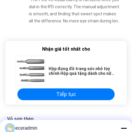
dial in the IPD correctly. The manual adjustment
is smooth, and finding that sweet spot makes
all the difference. No more eye strain during long
sessions. Highly recommend taking the time to
set it up properly!""The Pico 4's visual clarity is
fantastic once you dial in the IPD correctly. The
Nhận giá tốt nhất cho
manual adjustment is smooth, and finding that
sweet spot makes all the difference. No more
eye strain during long sessions. Highly
Hộp đựng đồ trang sức nhỏ tùy
recommend taking the time to set it up
chỉnh Hộp quà tặng dành cho nữ
properly!""The Pico 4's visual clarity is fantastic
Hộp đóng gói giá rẻ
once you dial in the IPD correctly. The manual
adjustment is smooth, and finding that sweet
Tiếp tục
spot makes all the difference. No more eye
strain during long sessions. Highly recommend
taking the time to set it up properly!""The Pico
Vỏ sơn thép
4's visual clarity is fantastic once you dial in the
IPD correctly. The manual adjustment is
eceradmin