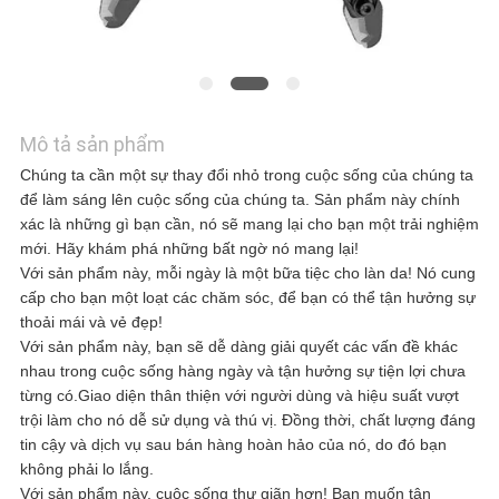
HỆ
VỚI
CHÚNG
Mô tả sản phẩm
Chúng ta cần một sự thay đổi nhỏ trong cuộc sống của chúng ta
TÔI
để làm sáng lên cuộc sống của chúng ta. Sản phẩm này chính
xác là những gì bạn cần, nó sẽ mang lại cho bạn một trải nghiệm
mới. Hãy khám phá những bất ngờ nó mang lại!
TIN
Với sản phẩm này, mỗi ngày là một bữa tiệc cho làn da! Nó cung
cấp cho bạn một loạt các chăm sóc, để bạn có thể tận hưởng sự
TỨC
thoải mái và vẻ đẹp!
Với sản phẩm này, bạn sẽ dễ dàng giải quyết các vấn đề khác
nhau trong cuộc sống hàng ngày và tận hưởng sự tiện lợi chưa
từng có.Giao diện thân thiện với người dùng và hiệu suất vượt
CÁC
trội làm cho nó dễ sử dụng và thú vị. Đồng thời, chất lượng đáng
tin cậy và dịch vụ sau bán hàng hoàn hảo của nó, do đó bạn
TRƯỜNG
không phải lo lắng.
Với sản phẩm này, cuộc sống thư giãn hơn! Bạn muốn tận