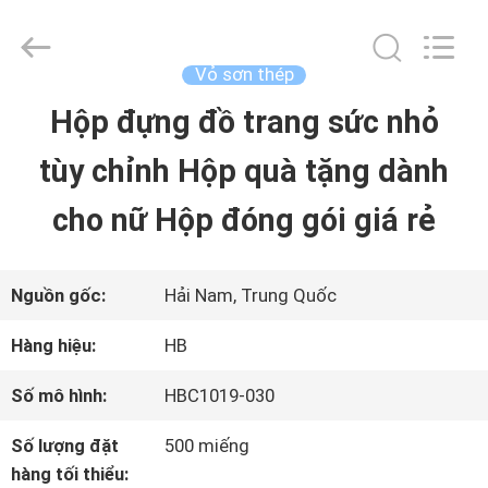
2025
Shenzhen
LuoX
Electric
Vỏ sơn thép
Co.,
Ltd.
Hộp đựng đồ trang sức nhỏ
NHÀ
All
Rights
Reserved.
tùy chỉnh Hộp quà tặng dành
Developed
by
SẢN
ECER
cho nữ Hộp đóng gói giá rẻ
PHẨM
Nguồn gốc:
Hải Nam, Trung Quốc
VỀ
Hàng hiệu:
HB
CHÚNG
Số mô hình:
HBC1019-030
TÔI
Số lượng đặt
500 miếng
hàng tối thiểu: