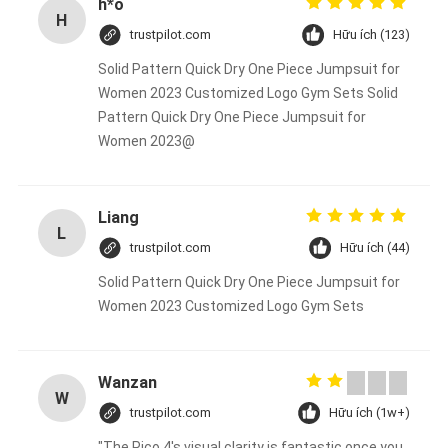
h*o
H
trustpilot.com
Hữu ích (123)
Solid Pattern Quick Dry One Piece Jumpsuit for
Women 2023 Customized Logo Gym Sets Solid
Pattern Quick Dry One Piece Jumpsuit for
Women 2023@
Liang
L
trustpilot.com
Hữu ích (44)
Solid Pattern Quick Dry One Piece Jumpsuit for
Women 2023 Customized Logo Gym Sets
Wanzan
W
trustpilot.com
Hữu ích (1w+)
"The Pico 4's visual clarity is fantastic once you