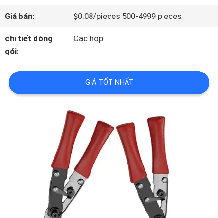
THAM
Giá bán:
$0.08/pieces 500-4999 pieces
QUAN
chi tiết đóng
Các hộp
gói:
NHÀ
MÁY
GIÁ TỐT NHẤT
KIỂM
SOÁT
CHẤT
LƯỢNG
LIÊN