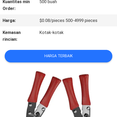
Kuantitas min
500 buah
Order:
KONTROL
Harga:
$0.08/pieces 500-4999 pieces
KUALITAS
Kemasan
Kotak-kotak
rincian:
HUBUNGI
KAMI
HARGA TERBAIK
BERITA
SEMUA
KASUS