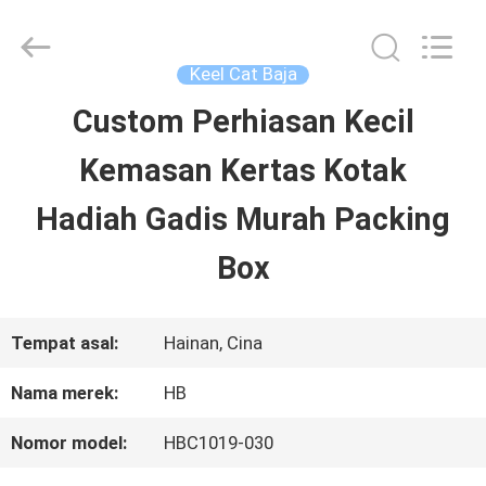
LuoX
Electric
Co.,
Ltd.
Keel Cat Baja
All
Rights
Custom Perhiasan Kecil
RUMAH
Reserved.
Developed
Kemasan Kertas Kotak
by
ECER
PRODUK
Hadiah Gadis Murah Packing
Box
TENTANG
KITA
Tempat asal:
Hainan, Cina
Nama merek:
HB
WISATA
Nomor model:
HBC1019-030
PABRIK