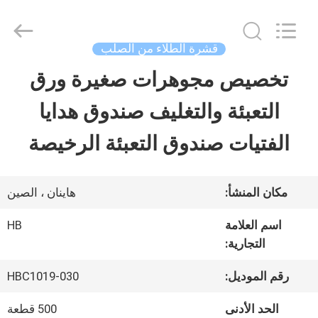
LuoX
Electric
Co.,
Ltd.
قشرة الطلاء من الصلب
All
Rights
تخصيص مجوهرات صغيرة ورق
المنزل
Reserved.
Developed
التعبئة والتغليف صندوق هدايا
by
ECER
المنتجات
الفتيات صندوق التعبئة الرخيصة
معلومات
مكان المنشأ:
هاينان ، الصين
عنا
اسم العلامة
HB
التجارية:
جولة
رقم الموديل:
HBC1019-030
في
الحد الأدنى
500 قطعة