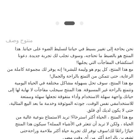
اطلب
اقتباس
منتوج وصف
خريطة
نحن بحاجة إلى تغيير بسيط في حياتنا لتسليط الضوء على حياتنا. هذا
المنتج هو بالضبط ما تحتاجه، وسوف تجلب لك تجربة جديدة. دعونا
الموقع
استكشاف المفاجآت التي يجلبها!
مع هذا المنتج، كل يوم هو وليمة للبشرة! إنه يوفر لك مجموعة كاملة من
الرعاية، حتى تتمكن من التمتع بالراحة والجمال!
مع هذا المنتج، سوف تحل بسهولة مشاكل مختلفة في الحياة اليومية
سياسة
وتتمتع بالراحة غير المسبوقة. هذا المنتج سيجلب مفاجآت لا نهاية لها إلى
حياتك.واجهة سهلة الاستخدام وأداء متفوقة تجعلها سهلة وممتعة
الخصوصية
للاستخدامفي نفس الوقت، جودته الموثوقة وخدمة ما بعد البيع المثالية،
حتى لا يكون لديك أي قلق.
مع هذا المنتج ، الحياة أكثر استرخاءً! تريد الاستمتاع بنوعية عالية من
الحياة ، ولكن لا تريد أن تتعثر في الأشياء المملة؟ سيكون هذا المنتج
خيارًا رائعًا لك!سوف توفر لك تجربة حياة أكثر ملاءمة وراحةحتى
تشعرين بالراحة أكثر من أي وقت مضى