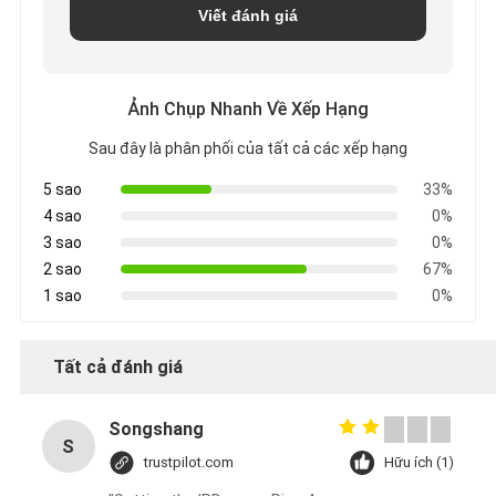
Viết đánh giá
CHÍNH
SÁCH
Ảnh Chụp Nhanh Về Xếp Hạng
Sau đây là phân phối của tất cả các xếp hạng
BẢO
5 sao
33%
MẬT
4 sao
0%
3 sao
0%
2 sao
67%
1 sao
0%
Tất cả đánh giá
Songshang
S
trustpilot.com
Hữu ích (1)