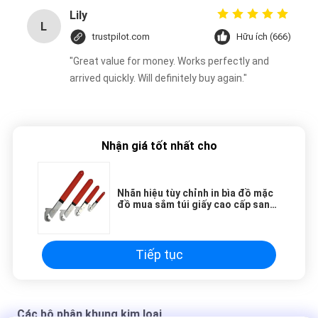
Lily
L
trustpilot.com
Hữu ích (666)
"Great value for money. Works perfectly and
arrived quickly. Will definitely buy again."
Nhận giá tốt nhất cho
Nhãn hiệu tùy chỉnh in bìa đồ mặc
đồ mua sắm túi giấy cao cấp sang
trọng với logo của riêng bạn
Tiếp tục
Các bộ phận khung kim loại