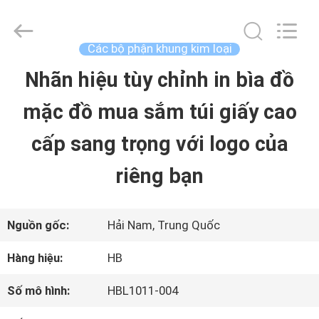
2026
Shenzhen
LuoX
Electric
Các bộ phận khung kim loại
Co.,
Ltd.
Nhãn hiệu tùy chỉnh in bìa đồ
NHÀ
All
Rights
Reserved.
mặc đồ mua sắm túi giấy cao
Developed
by
SẢN
ECER
cấp sang trọng với logo của
PHẨM
riêng bạn
VỀ
Nguồn gốc:
Hải Nam, Trung Quốc
CHÚNG
Hàng hiệu:
HB
TÔI
Số mô hình:
HBL1011-004