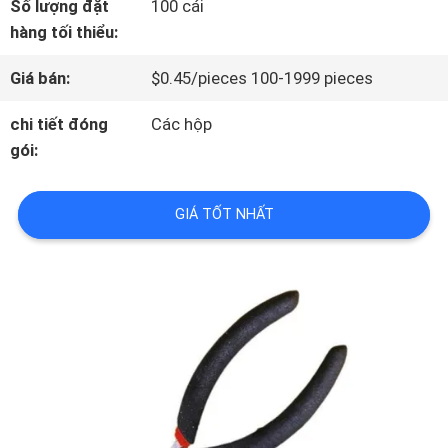
Số lượng đặt
100 cái
THAM
hàng tối thiểu:
QUAN
Giá bán:
$0.45/pieces 100-1999 pieces
NHÀ
chi tiết đóng
Các hộp
gói:
MÁY
GIÁ TỐT NHẤT
KIỂM
SOÁT
CHẤT
LƯỢNG
LIÊN