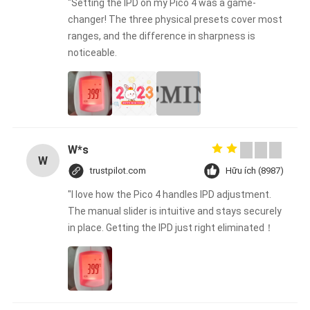
"Setting the IPD on my Pico 4 was a game-
changer! The three physical presets cover most
ranges, and the difference in sharpness is
noticeable.
W*s
W
trustpilot.com
Hữu ích (8987)
"I love how the Pico 4 handles IPD adjustment.
The manual slider is intuitive and stays securely
in place. Getting the IPD just right eliminated！