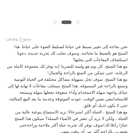
اطلب
اقتباس
منتوج وصف
خريطة
نحن بحاجة إلى تغيير بسيط في حياتنا لتسليط الضوء على حياتنا. هذا
المنتج هو بالضبط ما تحتاجه، وسوف تجلب لك تجربة جديدة. دعونا
الموقع
استكشاف المفاجآت التي يجلبها!
مع هذا المنتج، كل يوم هو وليمة للبشرة! إنه يوفر لك مجموعة كاملة من
الرعاية، حتى تتمكن من التمتع بالراحة والجمال!
مع هذا المنتج، سوف تحل بسهولة مشاكل مختلفة في الحياة اليومية
سياسة
وتتمتع بالراحة غير المسبوقة. هذا المنتج سيجلب مفاجآت لا نهاية لها إلى
حياتك.واجهة سهلة الاستخدام وأداء متفوقة تجعلها سهلة وممتعة
الخصوصية
للاستخدامفي نفس الوقت، جودته الموثوقة وخدمة ما بعد البيع المثالية،
حتى لا يكون لديك أي قلق.
مع هذا المنتج ، الحياة أكثر استرخاءً! تريد الاستمتاع بنوعية عالية من
الحياة ، ولكن لا تريد أن تتعثر في الأشياء المملة؟ سيكون هذا المنتج
خيارًا رائعًا لك!سوف توفر لك تجربة حياة أكثر ملاءمة وراحةحتى
تشعرين بالراحة أكثر من أي وقت مضى