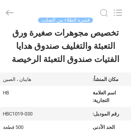
LuoX
Electric
Co.,
Ltd.
قشرة الطلاء من الصلب
All
Rights
تخصيص مجوهرات صغيرة ورق
المنزل
Reserved.
Developed
التعبئة والتغليف صندوق هدايا
by
ECER
المنتجات
الفتيات صندوق التعبئة الرخيصة
معلومات
مكان المنشأ:
هاينان ، الصين
عنا
اسم العلامة
HB
التجارية:
جولة
رقم الموديل:
HBC1019-030
في
الحد الأدنى
500 قطعة