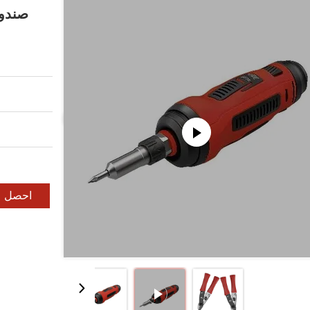
صندوق
احصل ع