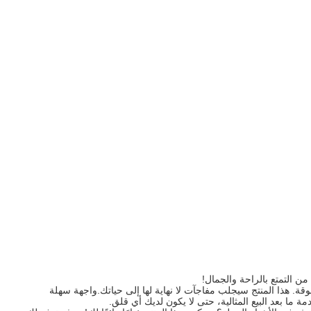
ن التمتع بالراحة والجمال!
قة. هذا المنتج سيجلب مفاجآت لا نهاية لها إلى حياتك.واجهة سهلة
ما بعد البيع المثالية، حتى لا يكون لديك أي قلق.