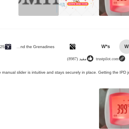
W*s
W
025
Saint Vincent and the Grenadines
trustpilot.com
مفيد (8987)
manual slider is intuitive and stays securely in place. Getting the IPD j