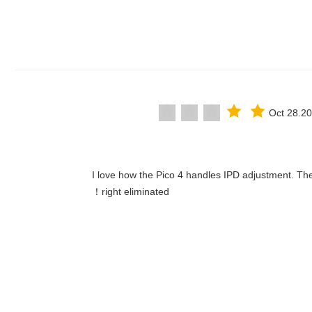
Oct 28.2
"I love how the Pico 4 handles IPD adjustment. The 
right eliminated！