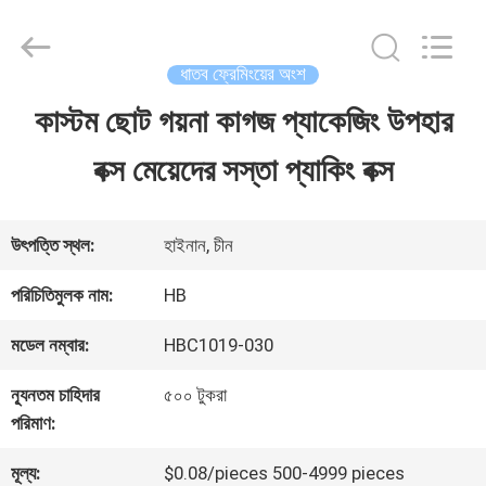
LuoX
Electric
Co.,
Ltd.
ধাতব ফ্রেমিংয়ের অংশ
All
Rights
কাস্টম ছোট গয়না কাগজ প্যাকেজিং উপহার
বাড়ি
Reserved.
Developed
বক্স মেয়েদের সস্তা প্যাকিং বক্স
by
ECER
পণ্য
উৎপত্তি স্থল:
হাইনান, চীন
আমাদের
পরিচিতিমুলক নাম:
HB
সম্পর্কে
মডেল নম্বার:
HBC1019-030
ন্যূনতম চাহিদার
৫০০ টুকরা
কারখানা
পরিমাণ:
ভ্রমণ
মূল্য:
$0.08/pieces 500-4999 pieces