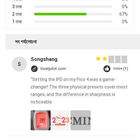
3 তারা
0%
2 তারা
67%
1 তারা
0%
সব পর্যালোচনা
Songshang
S
trustpilot.com
সহায়ক (1)
"Setting the IPD on my Pico 4 was a game-
changer! The three physical presets cover most
ranges, and the difference in sharpness is
noticeable.