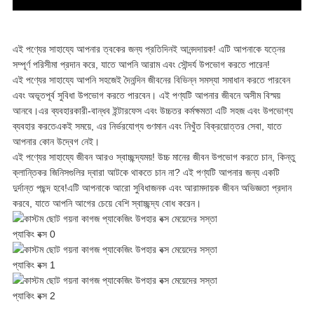
নীতি
এই পণ্যের সাহায্যে আপনার ত্বকের জন্য প্রতিদিনই আনন্দদায়ক! এটি আপনাকে যত্নের
সম্পূর্ণ পরিসীমা প্রদান করে, যাতে আপনি আরাম এবং সৌন্দর্য উপভোগ করতে পারেন!
এই পণ্যের সাহায্যে আপনি সহজেই দৈনন্দিন জীবনের বিভিন্ন সমস্যা সমাধান করতে পারবেন
এবং অভূতপূর্ব সুবিধা উপভোগ করতে পারবেন। এই পণ্যটি আপনার জীবনে অসীম বিস্ময়
আনবে।এর ব্যবহারকারী-বান্ধব ইন্টারফেস এবং উচ্চতর কর্মক্ষমতা এটি সহজ এবং উপভোগ্য
ব্যবহার করতেএকই সময়ে, এর নির্ভরযোগ্য গুণমান এবং নিখুঁত বিক্রয়োত্তর সেবা, যাতে
আপনার কোন উদ্বেগ নেই।
এই পণ্যের সাহায্যে জীবন আরও স্বাচ্ছন্দ্যময়! উচ্চ মানের জীবন উপভোগ করতে চান, কিন্তু
ক্লান্তিকর জিনিসগুলির দ্বারা আটকে থাকতে চান না? এই পণ্যটি আপনার জন্য একটি
দুর্দান্ত পছন্দ হবে!এটি আপনাকে আরো সুবিধাজনক এবং আরামদায়ক জীবন অভিজ্ঞতা প্রদান
করবে, যাতে আপনি আগের চেয়ে বেশি স্বাচ্ছন্দ্য বোধ করেন।