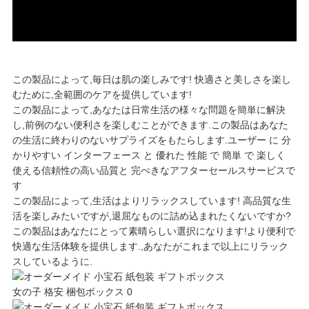
だ
さ
この製品によって,毎日は肌の楽しみです! 快適さと美しさを楽し
い
むために,全範囲のケアを提供しています!
この製品によって,あなたは日常生活の様々な問題を簡単に解決
し,前例のない便利さを楽しむことができます.この製品はあなた
ニ
の生活に終わりのないサプライズをもたらします.ユーザー に 分
かりやすい インターフェース と 優れた 性能 で 簡単 で 楽しく
ュ
使える信頼性の高い品質と 完ぺきなアフターセールスサービスで
す
ー
この製品によって,生活はよりリラックスしています! 高品質な生
活を楽しみたいですが,退屈なものに詰め込まれたくないですか?
ス
この製品はあなたにとって素晴らしい選択になります!より便利で
快適な生活体験を提供します.,あなたがこれまで以上にリラック
スしているように.
事