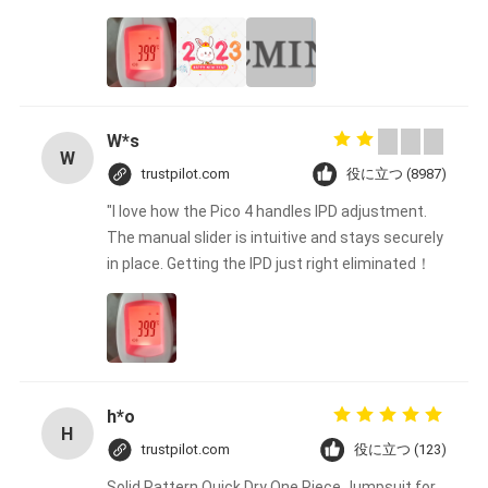
ー
ポ
リ
W*s
シ
W
trustpilot.com
役に立つ (8987)
ー
"I love how the Pico 4 handles IPD adjustment.
The manual slider is intuitive and stays securely
in place. Getting the IPD just right eliminated！
h*o
H
trustpilot.com
役に立つ (123)
Solid Pattern Quick Dry One Piece Jumpsuit for