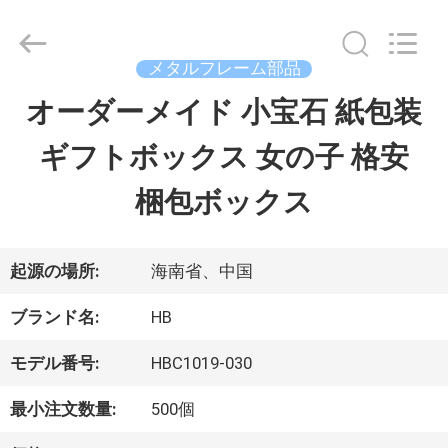
©
2020
-
2026
メタルフレーム部品
Shenzhen
LuoX
オーダーメイド 小宝石 紙包装
家
Electric
Co.,
ギフトボックス 女の子 格安
へ
Ltd.
All
Rights
梱包ボックス
Reserved.
Developed
製
by
ECER
品
起源の場所:
海南省、中国
ブランド名:
HB
わ
モデル番号:
HBC1019-030
た
最小注文数量:
500個
し