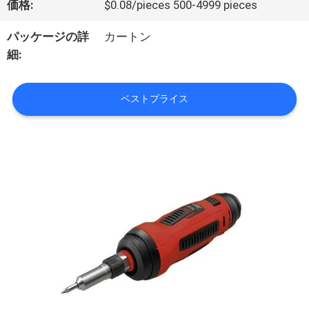
価格:
$0.08/pieces 500-4999 pieces
た
パッケージの詳
カートン
ち
細:
に
ベストプライス
つ
い
て
工
場
ツ