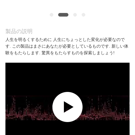
ア
ー
製品の説明
人生を明るくするために 人生にちょっとした変化が必要なので
品
す. この製品はまさにあなたが必要としているものです. 新しい体
験をもたらします. 驚異をもたらすものを探索しましょう!
質
管
理
連
絡
く