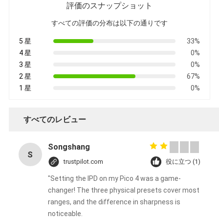
さ
評価のスナップショット
い
すべての評価の分布は以下の通りです
5 星
33%
4 星
0%
地
3 星
0%
図
2 星
67%
1 星
0%
プ
すべてのレビュー
ラ
Songshang
S
イ
trustpilot.com
役に立つ (1)
"Setting the IPD on my Pico 4 was a game-
バ
changer! The three physical presets cover most
シ
ranges, and the difference in sharpness is
noticeable.