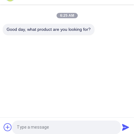
オーダーメイド 小宝石 紙包装 ギフトボックス 女の子 格安 梱包
ボックス
6:25 AM
工場 卸売 油性食品包装袋 トースト パン 販売者の外側 下のクラ
フト紙袋
Good day, what product are you looking for?
カスタマイズされたビジネス服 シンプル マット / 輝く黒 小型
大型 持ち込み 紙箱 買い物 クラフト 紙袋
人気カテゴリ
すべて
軽鋼キール
軽量鋼のストッド
鋼製のペイントキー
鋼筋の壁壁
ル
メタルフレーム部品
見積依頼