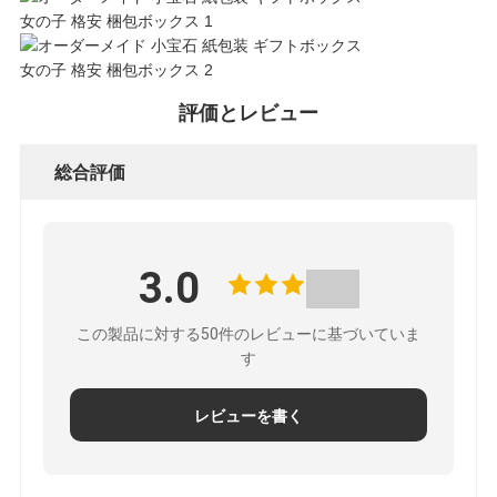
件
引
評価とレビュー
金
総合評価
を
求
3.0
め
この製品に対する50件のレビューに基づいていま
て
す
く
レビューを書く
だ