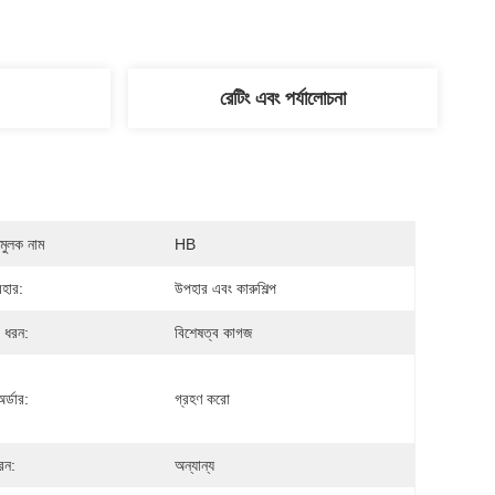
রেটিং এবং পর্যালোচনা
মুলক নাম
HB
যবহার:
উপহার এবং কারুশিল্প
 ধরন:
বিশেষত্ব কাগজ
র্ডার:
গ্রহণ করো
ধরন:
অন্যান্য