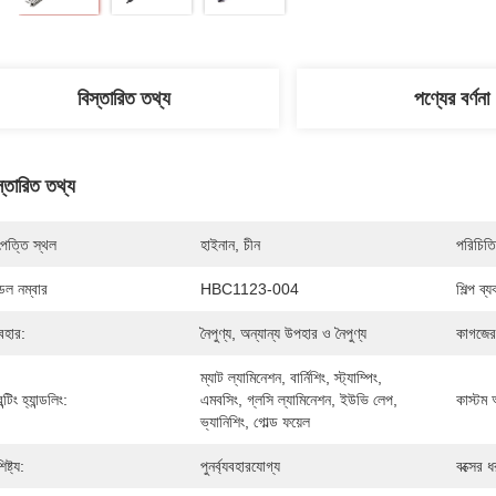
বিস্তারিত তথ্য
পণ্যের বর্ণনা
স্তারিত তথ্য
পত্তি স্থল
হাইনান, চীন
পরিচিতি
েল নম্বার
HBC1123-004
শিল্প ব্
যবহার:
নৈপুণ্য, অন্যান্য উপহার ও নৈপুণ্য
কাগজের
ম্যাট ল্যামিনেশন, বার্নিশিং, স্ট্যাম্পিং, 
িন্টিং হ্যান্ডলিং:
এমবসিং, গ্লসি ল্যামিনেশন, ইউভি লেপ, 
কাস্টম অ
ভ্যানিশিং, গোল্ড ফয়েল
িষ্ট্য:
পুনর্ব্যবহারযোগ্য
বক্সের 