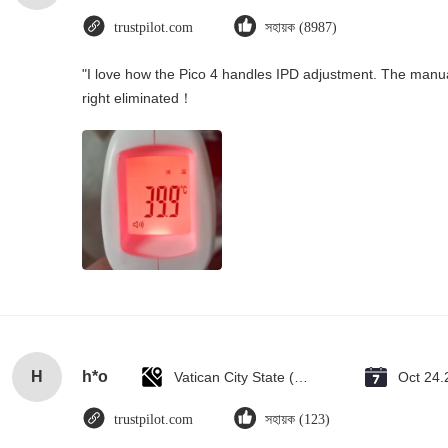
trustpilot.com
সহায়ক (8987)
"I love how the Pico 4 handles IPD adjustment. The manual s
right eliminated！
H
h*o
Vatican City State (Holy See)
Oct 24.
trustpilot.com
সহায়ক (123)