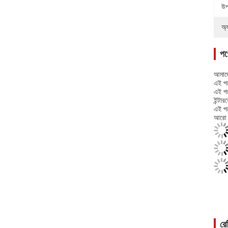
উপ
অ্
পণ্
আমাদে
এই পণ
এই পণ
ইন্টা
এই পণ
আরো স
রে