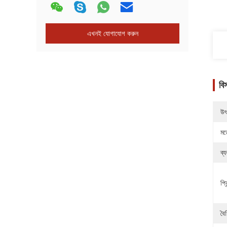
এখনই যোগাযোগ করুন
বি
উৎ
মড
ব্
প্র
বৈশ