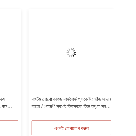
াক্স
কাস্টম লোগো কাগজ কার্ডবোর্ড প্যাকেজিং ভাঁজ সাদা /
বাক্স
কালো / গোলাপী স্বর্ণের বিলাসবহুল রিবন বন্ধক সহ
চৌম্বকীয় উপহার বাক্স
এখনই যোগাযোগ করুন