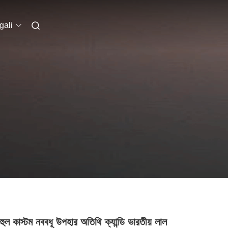
gali
হুল কাস্টম নববধূ উপহার অতিথি ক্যান্ডি ভারতীয় লাল