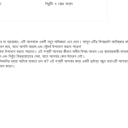
া:
প্রিন্টিং + গোল্ড ফয়েল
র যা প্রয়োজন, এটি আপনাকে একটি নতুন অভিজ্ঞতা এনে দেবে। আসুন এটির বিস্ময়গুলি আবিষ্কার ক
প্রদান করে, যাতে আপনি আরাম এবং সৌন্দর্য উপভোগ করতে পারেন!
 সুবিধা উপভোগ করতে পারবেন। এই পণ্যটি আপনার জীবনে অসীম বিস্ময় আনবে।এর ব্যবহারকারী-বান্ধ
ান এবং নিখুঁত বিক্রয়োত্তর সেবা, যাতে আপনার কোন উদ্বেগ নেই।
িনিসগুলির দ্বারা আটকে থাকতে চান না? এই পণ্যটি আপনার জন্য একটি দুর্দান্ত পছন্দ হবে!এটি আপনা
য বোধ করেন।