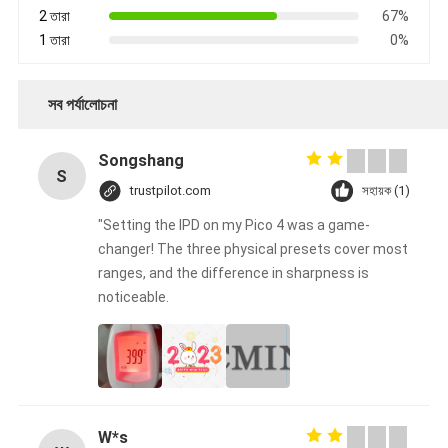
2 তারা
67%
1 তারা
0%
সব পর্যালোচনা
Songshang
S
trustpilot.com
সহায়ক (1)
"Setting the IPD on my Pico 4 was a game-
changer! The three physical presets cover most
ranges, and the difference in sharpness is
noticeable.
W*s