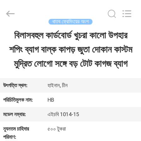
LuoX
Electric
Co.,
Ltd.
ধাতব ফ্রেমিংয়ের অংশ
All
Rights
বিলাসবহুল কার্ডবোর্ড খুচরা কালো উপহার
বাড়ি
Reserved.
Developed
শপিং ব্যাগ বাল্ক কাপড় জুতা দোকান কাস্টম
by
ECER
পণ্য
মুদ্রিত লোগো সঙ্গে বড় টোট কাগজ ব্যাগ
আমাদের
উৎপত্তি স্থল:
হাইনান, চীন
সম্পর্কে
পরিচিতিমুলক নাম:
HB
মডেল নম্বার:
এইচবি 1014-15
কারখানা
ন্যূনতম চাহিদার
৫০০ টুকরা
ভ্রমণ
পরিমাণ: