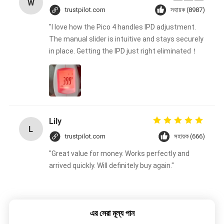
W
trustpilot.com
সহায়ক (8987)
"I love how the Pico 4 handles IPD adjustment.
The manual slider is intuitive and stays securely
in place. Getting the IPD just right eliminated！
Lily
L
trustpilot.com
সহায়ক (666)
"Great value for money. Works perfectly and
arrived quickly. Will definitely buy again."
এর সেরা মূল্য পান