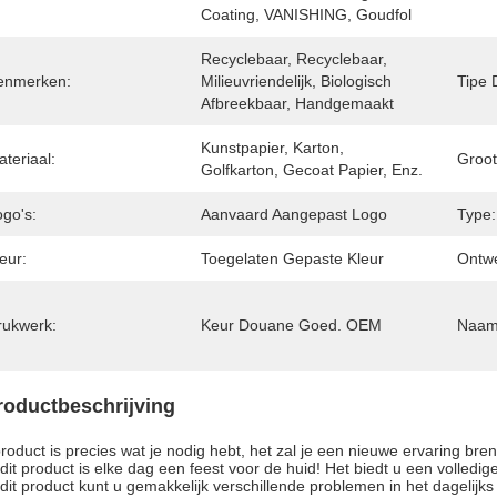
Coating, VANISHING, Goudfol
Recyclebaar, Recyclebaar, 
enmerken:
Milieuvriendelijk, Biologisch 
Tipe 
Afbreekbaar, Handgemaakt
Kunstpapier, Karton, 
teriaal:
Groot
Golfkarton, Gecoat Papier, Enz.
ogo's:
Aanvaard Aangepast Logo
Type:
eur:
Toegelaten Gepaste Kleur
Ontw
rukwerk:
Keur Douane Goed. OEM
Naam
roductbeschrijving
product is precies wat je nodig hebt, het zal je een nieuwe ervaring b
dit product is elke dag een feest voor de huid! Het biedt u een volledi
dit product kunt u gemakkelijk verschillende problemen in het dagelij