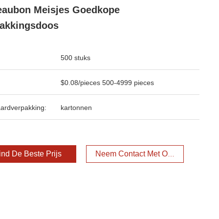
eaubon Meisjes Goedkope
akkingsdoos
500 stuks
$0.08/pieces 500-4999 pieces
ardverpakking:
kartonnen
ind De Beste Prijs
Neem Contact Met Ons Op