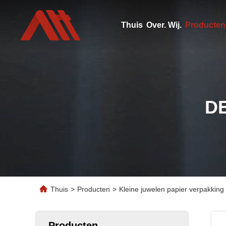
Thuis
Over. Wij.
Producten
D
Thuis
>
Producten
>
Kleine juwelen papier verpakki
Producten