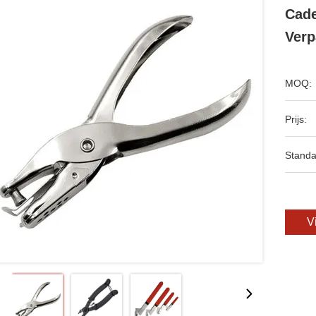
Cad
Verp
MOQ:
Prijs:
Standa
V