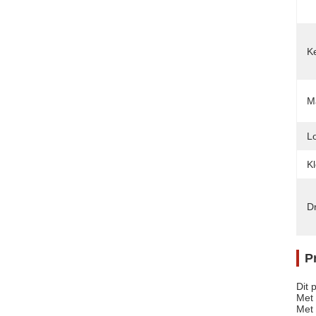
K
Ma
L
Kl
D
P
Dit 
Met 
Met 