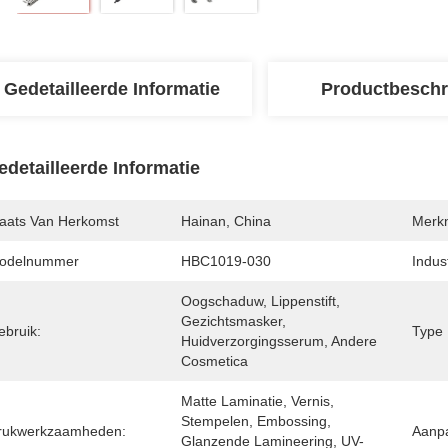
Gedetailleerde Informatie
Productbeschr
edetailleerde Informatie
laats Van Herkomst
Hainan, China
Merk
odelnummer
HBC1019-030
Indus
Oogschaduw, Lippenstift, 
Gezichtsmasker, 
ebruik:
Type 
Huidverzorgingsserum, Andere 
Cosmetica
Matte Laminatie, Vernis, 
Stempelen, Embossing, 
rukwerkzaamheden:
Aanpa
Glanzende Lamineering, UV-