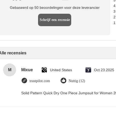
5
4
Gebaseerd op 50 beoordelingen voor deze leverancier
3
2
Schrijf een recensie
1
Alle recensies
M
Mixue
United States
Oct 23.2025
trustpilot.com
Nuttig (12)
Solid Pattern Quick Dry One Piece Jumpsuit for Women