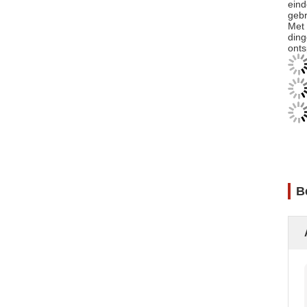
eind
gebr
Met 
ding
onts
B