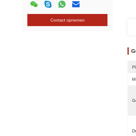
Contact opnemen
G
P
M
G
D