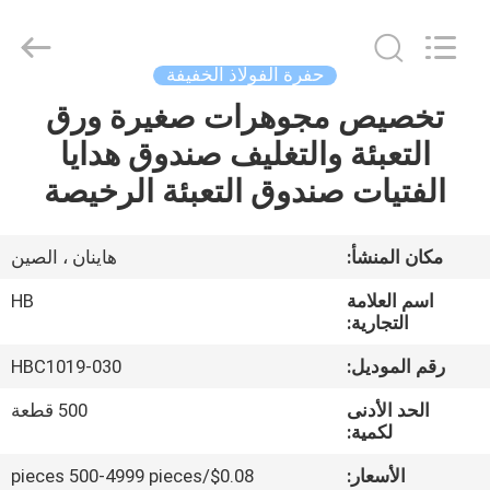
Electric
Co.,
Ltd.
All
Rights
حفرة الفولاذ الخفيفة
Reserved.
Developed
تخصيص مجوهرات صغيرة ورق
المنزل
by
ECER
التعبئة والتغليف صندوق هدايا
المنتجات
الفتيات صندوق التعبئة الرخيصة
معلومات
مكان المنشأ:
هاينان ، الصين
عنا
اسم العلامة
HB
التجارية:
جولة
رقم الموديل:
HBC1019-030
في
الحد الأدنى
500 قطعة
المعمل
لكمية:
الأسعار:
$0.08/pieces 500-4999 pieces