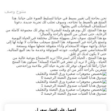
الموقع
منتوج وصف
نحن بحاجة إلى تغيير بسيط في حياتنا لتسليط الضوء على حياتنا. هذا
سياسة
المنتج هو بالضبط ما تحتاجه، وسوف تجلب لك تجربة جديدة. دعونا
استكشاف المفاجآت التي يجلبها!
الخصوصية
مع هذا المنتج، كل يوم هو وليمة للبشرة! إنه يوفر لك مجموعة كاملة من
الرعاية، حتى تتمكن من التمتع بالراحة والجمال!
مع هذا المنتج، سوف تحل بسهولة مشاكل مختلفة في الحياة اليومية
وتتمتع بالراحة غير المسبوقة. هذا المنتج سيجلب مفاجآت لا نهاية لها إلى
حياتك.واجهة سهلة الاستخدام وأداء متفوقة تجعلها سهلة وممتعة
للاستخدامفي نفس الوقت، جودته الموثوقة وخدمة ما بعد البيع المثالية،
حتى لا يكون لديك أي قلق.
مع هذا المنتج ، الحياة أكثر استرخاءً! تريد الاستمتاع بنوعية عالية من
الحياة ، ولكن لا تريد أن تتعثر في الأشياء المملة؟ سيكون هذا المنتج
خيارًا رائعًا لك!سوف توفر لك تجربة حياة أكثر ملاءمة وراحةحتى
تشعرين بالراحة أكثر من أي وقت مضى
احصل على افضل سعر ل