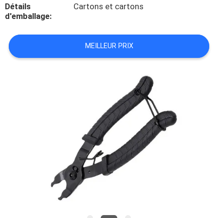
VISITE
Détails
Cartons et cartons
d'emballage:
DE
L'USINE
MEILLEUR PRIX
CONTRÔLE
DE
LA
QUALITÉ
NOUS
CONTACTER
NOUVELLES