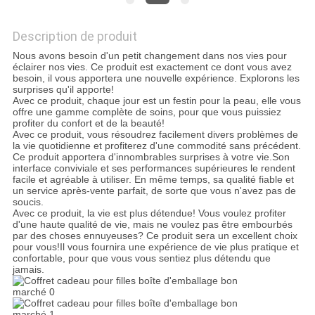
LES
Description de produit
AFFAIRES
Nous avons besoin d'un petit changement dans nos vies pour
éclairer nos vies. Ce produit est exactement ce dont vous avez
besoin, il vous apportera une nouvelle expérience. Explorons les
DEMANDEZ
surprises qu'il apporte!
Avec ce produit, chaque jour est un festin pour la peau, elle vous
UN DEVIS
offre une gamme complète de soins, pour que vous puissiez
profiter du confort et de la beauté!
Avec ce produit, vous résoudrez facilement divers problèmes de
la vie quotidienne et profiterez d'une commodité sans précédent.
PLAN
Ce produit apportera d'innombrables surprises à votre vie.Son
interface conviviale et ses performances supérieures le rendent
DU
facile et agréable à utiliser. En même temps, sa qualité fiable et
un service après-vente parfait, de sorte que vous n'avez pas de
SITE
soucis.
Avec ce produit, la vie est plus détendue! Vous voulez profiter
d'une haute qualité de vie, mais ne voulez pas être embourbés
par des choses ennuyeuses? Ce produit sera un excellent choix
POLITIQUE
pour vous!Il vous fournira une expérience de vie plus pratique et
confortable, pour que vous vous sentiez plus détendu que
jamais.
DE
CONFIDENTIALITÉ