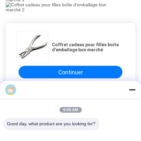
Coffret cadeau pour filles boîte
d'emballage bon marché
Continuer
Quille en acier léger
9:09 AM
Coffret cadeau pour filles boîte d'emballage bon marché
Coffret cadeau pour filles boîte d'emballage bon marché
Good day, what product are you looking for?
Coffret cadeau pour filles boîte d'emballage bon marché