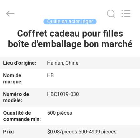
LuoX
Electric
Co.,
Ltd.
All
Quille en acier léger
Rights
Reserved.
Coffret cadeau pour filles
À
Developed
by
ECER
boîte d'emballage bon marché
LA
MAISON
Lieu d'origine:
Hainan, Chine
PRODUITS
Nom de
HB
marque:
À
Numéro de
HBC1019-030
modèle:
PROPOS
Quantité de
500 pièces
DE
commande min:
NOUS
Prix:
$0.08/pieces 500-4999 pieces