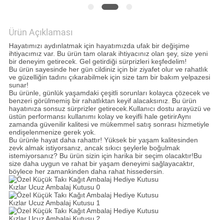
GIZLILIK
Ürün Açıklaması
POLITIKASI
Hayatımızı aydınlatmak için hayatımızda ufak bir değişime
ihtiyacımız var. Bu ürün tam olarak ihtiyacınız olan şey, size yeni
bir deneyim getirecek. Gel getirdiği sürprizleri keşfedelim!
Bu ürün sayesinde her gün cildiniz için bir ziyafet olur ve rahatlık
ve güzelliğin tadını çıkarabilmek için size tam bir bakım yelpazesi
sunar!
Bu ürünle, günlük yaşamdaki çeşitli sorunları kolayca çözecek ve
benzeri görülmemiş bir rahatlıktan keyif alacaksınız. Bu ürün
hayatınıza sonsuz sürprizler getirecek.Kullanıcı dostu arayüzü ve
üstün performansı kullanımı kolay ve keyifli hale getirirAynı
zamanda güvenilir kalitesi ve mükemmel satış sonrası hizmetiyle
endişelenmenize gerek yok.
Bu ürünle hayat daha rahattır! Yüksek bir yaşam kalitesinden
zevk almak istiyorsanız, ancak sıkıcı şeylerle boğulmak
istemiyorsanız? Bu ürün sizin için harika bir seçim olacaktır!Bu
size daha uygun ve rahat bir yaşam deneyimi sağlayacaktır,
böylece her zamankinden daha rahat hissedersin.