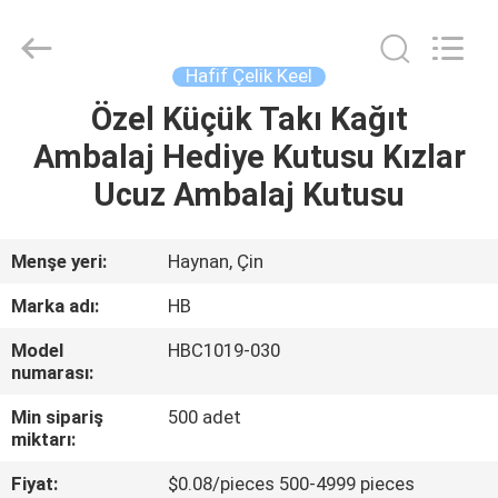
Electric
Co.,
Ltd.
All
Rights
Hafif Çelik Keel
Reserved.
Developed
Özel Küçük Takı Kağıt
EVDE
by
ECER
Ambalaj Hediye Kutusu Kızlar
ÜRÜN
Ucuz Ambalaj Kutusu
HAKKIMIZDA
Menşe yeri:
Haynan, Çin
Marka adı:
HB
FABRIKA
Model
HBC1019-030
TURU
numarası:
Min sipariş
500 adet
KALITE
miktarı:
KONTROLÜ
Fiyat:
$0.08/pieces 500-4999 pieces