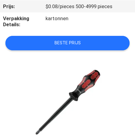
NEEM
Prijs:
$0.08/pieces 500-4999 pieces
CONTACT
Verpakking
kartonnen
MET
Details:
ONS
OP
BESTE PRIJS
NIEUWS
GEVALLEN
VRAAG
EEN
OFFERTE