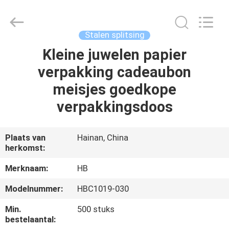
Electric
Co.,
Ltd.
All
Rights
Stalen splitsing
Reserved.
Developed
by
Kleine juwelen papier
THUIS
ECER
verpakking cadeaubon
PRODUCTEN
meisjes goedkope
verpakkingsdoos
OVER
ONS
Plaats van
Hainan, China
herkomst:
FABRIEKSTOCHT
Merknaam:
HB
Modelnummer:
HBC1019-030
KWALITEITSCONTROLE
Min.
500 stuks
bestelaantal: