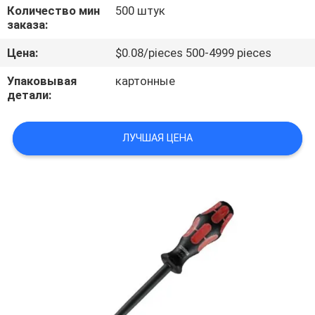
КОНТРОЛЬ
Количество мин
500 штук
заказа:
КАЧЕСТВА
Цена:
$0.08/pieces 500-4999 pieces
СВЯЖИТЕСЬ
Упаковывая
картонные
детали:
С
НАМИ
ЛУЧШАЯ ЦЕНА
НОВОСТИ
СЛУЧАИ
ЗАПРОСИТЕ
ЦИТАТУ