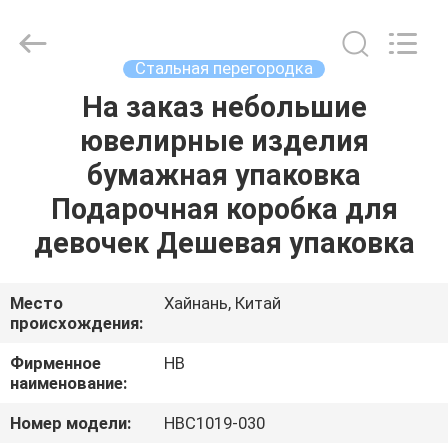
Electric
Co.,
Ltd.
All
Rights
Стальная перегородка
Reserved.
Developed
На заказ небольшие
ДОМОЙ
by
ECER
ювелирные изделия
ПРОДУКТЫ
бумажная упаковка
Подарочная коробка для
О
девочек Дешевая упаковка
НАС
Место
Хайнань, Китай
происхождения:
ЭКСКУРСИЯ
ПО
Фирменное
HB
наименование:
ЗАВОДУ
Номер модели:
HBC1019-030