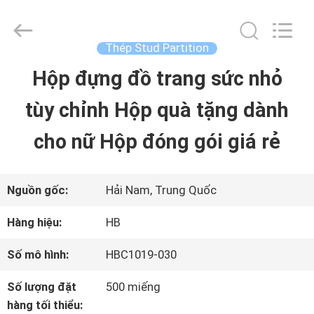
2025
Shenzhen
LuoX
Electric
Thép Stud Partition
Co.,
Ltd.
Hộp đựng đồ trang sức nhỏ
NHÀ
All
Rights
Reserved.
tùy chỉnh Hộp quà tặng dành
Developed
by
SẢN
ECER
cho nữ Hộp đóng gói giá rẻ
PHẨM
Nguồn gốc:
Hải Nam, Trung Quốc
VỀ
Hàng hiệu:
HB
CHÚNG
Số mô hình:
HBC1019-030
TÔI
Số lượng đặt
500 miếng
hàng tối thiểu: