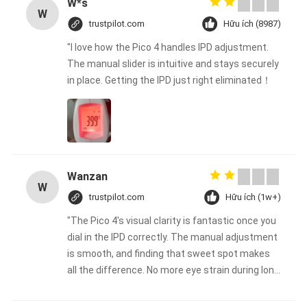
W*s
W
trustpilot.com
Hữu ích (8987)
"I love how the Pico 4 handles IPD adjustment.
The manual slider is intuitive and stays securely
in place. Getting the IPD just right eliminated！
Wanzan
W
trustpilot.com
Hữu ích (1w+)
"The Pico 4's visual clarity is fantastic once you
dial in the IPD correctly. The manual adjustment
is smooth, and finding that sweet spot makes
all the difference. No more eye strain during long
sessions. Highly recommend taking the time to
set it up properly!""The Pico 4's visual clarity is