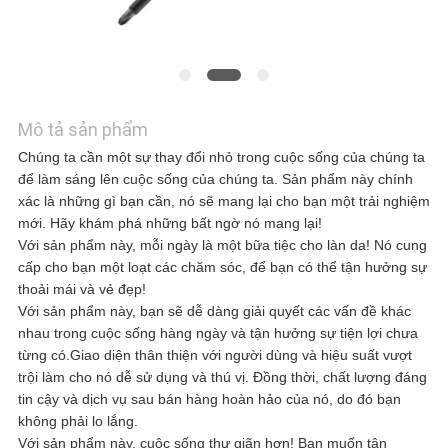
HỆ
VỚI
CHÚNG
Mô tả sản phẩm
Chúng ta cần một sự thay đổi nhỏ trong cuộc sống của chúng ta
TÔI
để làm sáng lên cuộc sống của chúng ta. Sản phẩm này chính
xác là những gì bạn cần, nó sẽ mang lại cho bạn một trải nghiệm
mới. Hãy khám phá những bất ngờ nó mang lại!
TIN
Với sản phẩm này, mỗi ngày là một bữa tiệc cho làn da! Nó cung
cấp cho bạn một loạt các chăm sóc, để bạn có thể tận hưởng sự
TỨC
thoải mái và vẻ đẹp!
Với sản phẩm này, bạn sẽ dễ dàng giải quyết các vấn đề khác
nhau trong cuộc sống hàng ngày và tận hưởng sự tiện lợi chưa
từng có.Giao diện thân thiện với người dùng và hiệu suất vượt
CÁC
trội làm cho nó dễ sử dụng và thú vị. Đồng thời, chất lượng đáng
tin cậy và dịch vụ sau bán hàng hoàn hảo của nó, do đó bạn
TRƯỜNG
không phải lo lắng.
Với sản phẩm này, cuộc sống thư giãn hơn! Bạn muốn tận