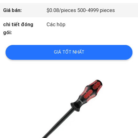
THAM
Giá bán:
$0.08/pieces 500-4999 pieces
QUAN
chi tiết đóng
Các hộp
gói:
NHÀ
MÁY
GIÁ TỐT NHẤT
KIỂM
SOÁT
CHẤT
LƯỢNG
LIÊN