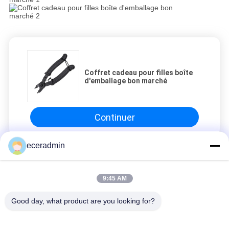
Coffret cadeau pour filles boîte
d'emballage bon marché
Continuer
eceradmin
Parement en acier
9:45 AM
Coffret cadeau pour filles boîte d'emballage bon marché
Coffret cadeau pour filles boîte d'emballage bon marché
Good day, what product are you looking for?
Coffret cadeau pour filles boîte d'emballage bon marché