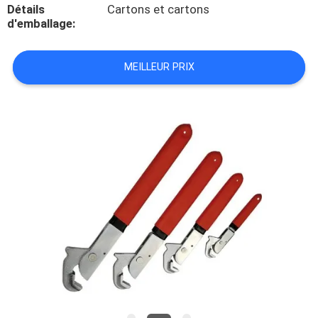
VISITE
Détails
Cartons et cartons
d'emballage:
DE
L'USINE
MEILLEUR PRIX
CONTRÔLE
DE
LA
QUALITÉ
NOUS
CONTACTER
NOUVELLES