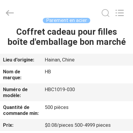
LuoX
Electric
Co.,
Ltd.
All
Parement en acier
Rights
Reserved.
Coffret cadeau pour filles
À
Developed
by
ECER
boîte d'emballage bon marché
LA
MAISON
Lieu d'origine:
Hainan, Chine
PRODUITS
Nom de
HB
marque:
À
Numéro de
HBC1019-030
modèle:
PROPOS
Quantité de
500 pièces
DE
commande min:
NOUS
Prix:
$0.08/pieces 500-4999 pieces