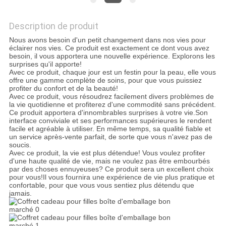
LES
Description de produit
AFFAIRES
Nous avons besoin d'un petit changement dans nos vies pour
éclairer nos vies. Ce produit est exactement ce dont vous avez
besoin, il vous apportera une nouvelle expérience. Explorons les
DEMANDEZ
surprises qu'il apporte!
Avec ce produit, chaque jour est un festin pour la peau, elle vous
UN DEVIS
offre une gamme complète de soins, pour que vous puissiez
profiter du confort et de la beauté!
Avec ce produit, vous résoudrez facilement divers problèmes de
la vie quotidienne et profiterez d'une commodité sans précédent.
PLAN
Ce produit apportera d'innombrables surprises à votre vie.Son
interface conviviale et ses performances supérieures le rendent
DU
facile et agréable à utiliser. En même temps, sa qualité fiable et
un service après-vente parfait, de sorte que vous n'avez pas de
SITE
soucis.
Avec ce produit, la vie est plus détendue! Vous voulez profiter
d'une haute qualité de vie, mais ne voulez pas être embourbés
par des choses ennuyeuses? Ce produit sera un excellent choix
POLITIQUE
pour vous!Il vous fournira une expérience de vie plus pratique et
confortable, pour que vous vous sentiez plus détendu que
jamais.
DE
CONFIDENTIALITÉ