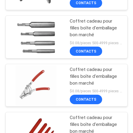
CONTACTS
VISITE
DE
Coffret cadeau pour
L'USINE
9
filles boîte d'emballage
bon marché
Quille de peinture en
CONTRÔLE
$0.08/pieces 500-4999 pieces MOQ:500 pièces
acier
CONTACTS
DE
LA
Coffret cadeau pour
QUALITÉ
filles boîte d'emballage
bon marché
9
$0.08/pieces 500-4999 pieces MOQ:500 pièces
NOUS
CONTACTS
CONTACTER
Parement en acier
Coffret cadeau pour
NOUVELLES
filles boîte d'emballage
bon marché