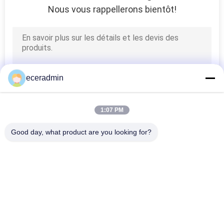
Nous vous rappellerons bientôt!
eceradmin
1:07 PM
Good day, what product are you looking for?
Catégories populaires
Tous
Épingles En Acier 
Quille En Acier Léger
Léger
Quille De Peinture 
Parement En Acier
En Acier