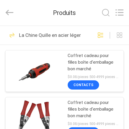
LuoX
Electric
Co.,
Produits
Ltd.
All
Rights
Reserved.
À
Developed
9
by
La Chine Quille en acier léger
ECER
LA
Quille en acier léger
MAISON
Coffret cadeau pour
filles boîte d'emballage
PRODUITS
bon marché
$0.08/pieces 500-4999 pieces MOQ:500 pièces
À
CONTACTS
9
PROPOS
Épingles en acier
Coffret cadeau pour
DE
filles boîte d'emballage
léger
NOUS
bon marché
$0.08/pieces 500-4999 pieces MOQ:500 pièces