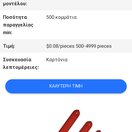
μοντέλου:
ΣΤΟ
Ποσότητα
500 κομμάτια
ΕΡΓΟΣΤΆΣΙΟ
παραγγελίας
min:
ΈΛΕΓΧΟΣ
Τιμή:
$0.08/pieces 500-4999 pieces
ΠΟΙΌΤΗΤΑΣ
Συσκευασία
Καρτόνια
λεπτομέρειες:
ΕΠΙΚΟΙΝΩΝΉΣΤΕ
ΚΑΛΎΤΕΡΗ ΤΙΜΉ
ΜΑΖΊ
ΜΑΣ
ΕΙΔΉΣΕΙΣ