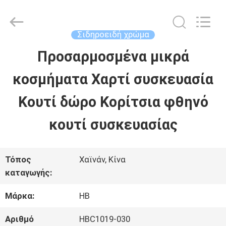
LuoX
Electric
Co.,
Ltd.
Σιδηροειδή χρώμα
All
Rights
Προσαρμοσμένα μικρά
ΣΠΊΤΙ
Reserved.
Developed
by
κοσμήματα Χαρτί συσκευασία
ECER
ΠΡΟΪΌΝΤΑ
Κουτί δώρο Κορίτσια φθηνό
κουτί συσκευασίας
ΣΧΕΤΙΚΆ
ΜΕ
Τόπος
Χαϊνάν, Κίνα
καταγωγής:
ΕΜΆΣ
Μάρκα:
HB
ΕΠΙΣΚΈΨΕΙΣ
Αριθμό
HBC1019-030