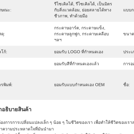
รีไซเคิลได้, รีไซเคิลได้, เป็นมิตร
ักษณะ:
กับสิ่งแวดล้อม, ย่อยสลายได้ทาง
แบบกล
ชีวภาพ, ทำด้วยมือ
กระดาษอาร์ต, กระดาษแข็ง, 
สดุ:
กระดาษลูกฟูก, กระดาษเคลือบ 
ขนาด
ฯลฯ
โก้:
ยอมรับ LOGO ที่กําหนดเอง
ประเ
ยอมรับสีที่กำหนดเองแล้ว
การอ
รพิมพ์:
ยอมรับแบบกำหนดเอง OEM
ชื่อ:
ําอธิบายสินค้า
้องการการเปลี่ยนแปลงเล็ก ๆ น้อย ๆ ในชีวิตของเรา เพื่อทําให้ชีวิตของเรา
หาความประหลาดใจที่มันนํามา