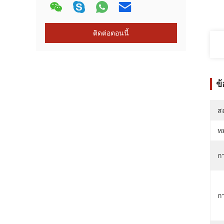
ติดต่อตอนนี้
ข
สถ
ห
กา
ก