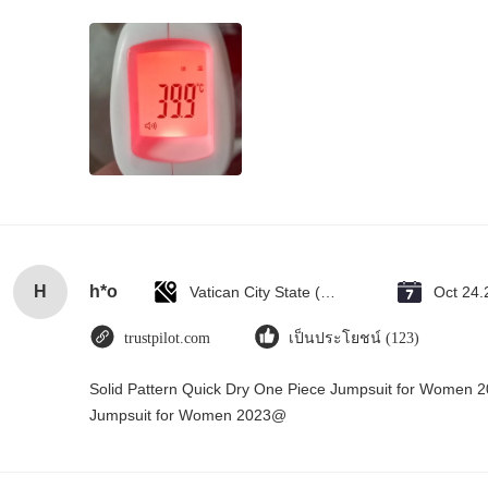
H
h*o
Vatican City State (Holy See)
Oct 24.
trustpilot.com
เป็นประโยชน์ (123)
Solid Pattern Quick Dry One Piece Jumpsuit for Women 
Jumpsuit for Women 2023@