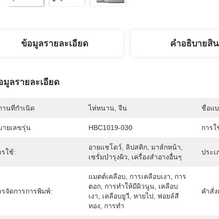
ข้อมูลรายละเอียด
คําอธิบายสิน
้อมูลรายละเอียด
านที่กำเนิด
ไห่หนาน, จีน
ชื่อแ
มายเลขรุ่น
HBC1019-030
การใ
อายแชโดว์, ลิปสติก, มาส์กหน้า, 
รใช้:
ประเ
เซรั่มบำรุงผิว, เครื่องสำอางอื่นๆ
แมตต์เคลือบ, การเคลือบเงา, การ
ตอก, การทำให้มีผิวนูน, เคลือบ
ารจัดการการพิมพ์:
คําสั่
เงา, เคลือบยูวี, หายไป, ฟอยล์สี
ทอง, การทำ