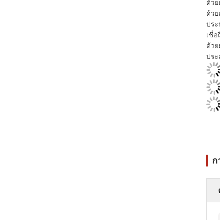
ด้วย
ด้วย
ประห
เชื่
ด้วย
ประส
ก