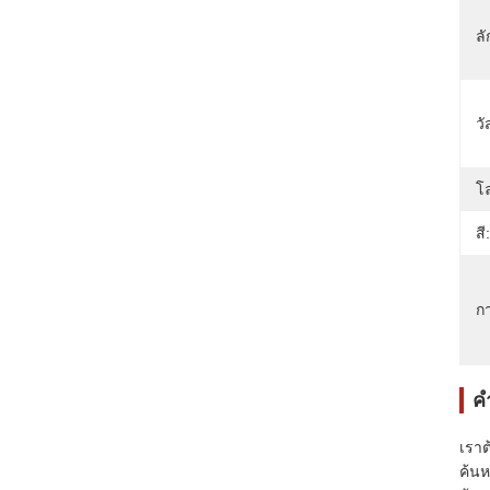
ล
วั
โล
สี:
กา
ค
เราต
ค้น