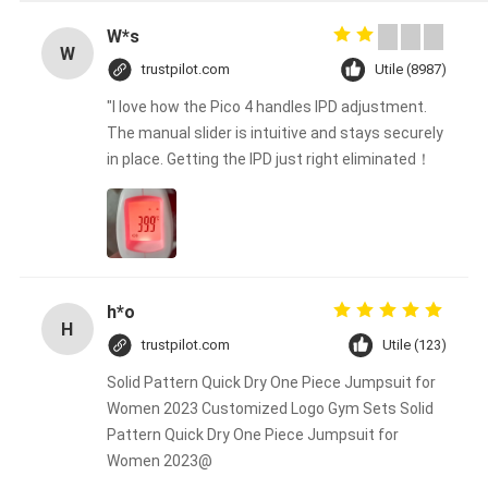
W*s
W
trustpilot.com
Utile (8987)
"I love how the Pico 4 handles IPD adjustment.
The manual slider is intuitive and stays securely
in place. Getting the IPD just right eliminated！
h*o
H
trustpilot.com
Utile (123)
Solid Pattern Quick Dry One Piece Jumpsuit for
Women 2023 Customized Logo Gym Sets Solid
Pattern Quick Dry One Piece Jumpsuit for
Women 2023@