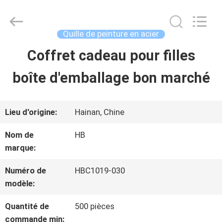
Shenzhen
LuoX
Electric
Co.,
Quille de peinture en acier
Ltd.
All
Coffret cadeau pour filles
À
Rights
Reserved.
boîte d'emballage bon marché
LA
Developed
by
ECER
MAISON
Lieu d'origine:
Hainan, Chine
PRODUITS
Nom de
HB
marque:
À
Numéro de
HBC1019-030
modèle:
PROPOS
Quantité de
500 pièces
DE
commande min: