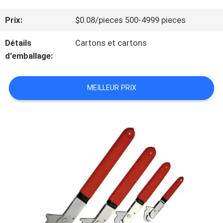
NOUS
Prix:
$0.08/pieces 500-4999 pieces
Détails
Cartons et cartons
VISITE
d'emballage:
DE
MEILLEUR PRIX
L'USINE
CONTRÔLE
DE
LA
QUALITÉ