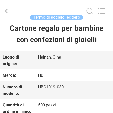
Shenzhen
LuoX
Electric
Co.,
Termo di acciaio leggero
Ltd.
All
Cartone regalo per bambine
CASA.
Rights
Reserved.
con confezioni di gioielli
Developed
by
PRODOTTI
ECER
Luogo di
Hainan, Cina
origine:
SU
Marca:
HB
DI
NOI
Numero di
HBC1019-030
modello:
Quantità di
500 pezzi
VISITA
ordine minimo: