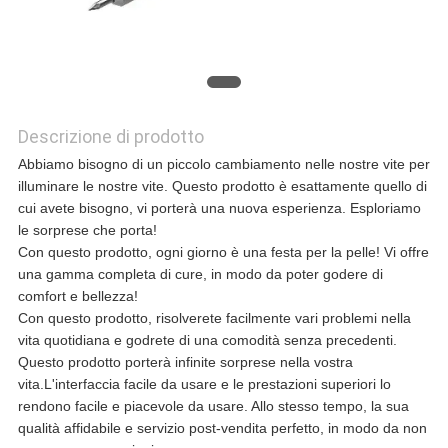
CASI
CHIEDI UN
PREVENTIVO
Descrizione di prodotto
Abbiamo bisogno di un piccolo cambiamento nelle nostre vite per
illuminare le nostre vite. Questo prodotto è esattamente quello di
MAPPA
cui avete bisogno, vi porterà una nuova esperienza. Esploriamo
le sorprese che porta!
DEL
Con questo prodotto, ogni giorno è una festa per la pelle! Vi offre
una gamma completa di cure, in modo da poter godere di
SITO
comfort e bellezza!
Con questo prodotto, risolverete facilmente vari problemi nella
vita quotidiana e godrete di una comodità senza precedenti.
POLITICA
Questo prodotto porterà infinite sorprese nella vostra
vita.L'interfaccia facile da usare e le prestazioni superiori lo
SULLA
rendono facile e piacevole da usare. Allo stesso tempo, la sua
qualità affidabile e servizio post-vendita perfetto, in modo da non