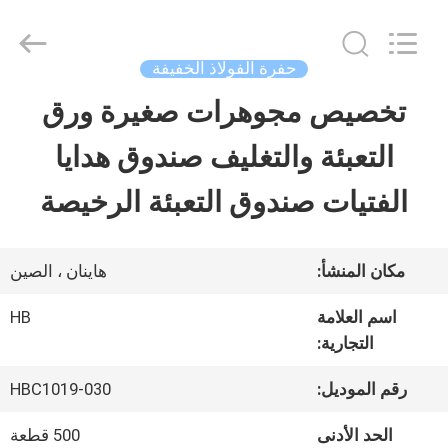
LuoX
Electric
Co.,
Ltd.
حفرة الفولاذ الخفيفة
All
Rights
تخصيص مجوهرات صغيرة ورق
المنزل
Reserved.
Developed
التعبئة والتغليف صندوق هدايا
by
ECER
المنتجات
الفتيات صندوق التعبئة الرخيصة
معلومات
مكان المنشأ:
هاينان ، الصين
عنا
اسم العلامة
HB
التجارية:
جولة
رقم الموديل:
HBC1019-030
في
الحد الأدنى
500 قطعة