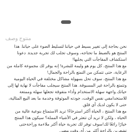
اطلب
اقتباس
منتوج وصف
خريطة
نحن بحاجة إلى تغيير بسيط في حياتنا لتسليط الضوء على حياتنا. هذا
المنتج هو بالضبط ما تحتاجه، وسوف تجلب لك تجربة جديدة. دعونا
الموقع
استكشاف المفاجآت التي يجلبها!
مع هذا المنتج، كل يوم هو وليمة للبشرة! إنه يوفر لك مجموعة كاملة من
الرعاية، حتى تتمكن من التمتع بالراحة والجمال!
مع هذا المنتج، سوف تحل بسهولة مشاكل مختلفة في الحياة اليومية
سياسة
وتتمتع بالراحة غير المسبوقة. هذا المنتج سيجلب مفاجآت لا نهاية لها إلى
حياتك.واجهة سهلة الاستخدام وأداء متفوقة تجعلها سهلة وممتعة
الخصوصية
للاستخدامفي نفس الوقت، جودته الموثوقة وخدمة ما بعد البيع المثالية،
حتى لا يكون لديك أي قلق.
مع هذا المنتج ، الحياة أكثر استرخاءً! تريد الاستمتاع بنوعية عالية من
الحياة ، ولكن لا تريد أن تتعثر في الأشياء المملة؟ سيكون هذا المنتج
خيارًا رائعًا لك!سوف توفر لك تجربة حياة أكثر ملاءمة وراحةحتى
تشعرين بالراحة أكثر من أي وقت مضى