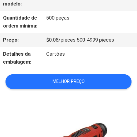
modelo:
À
Quantidade de
500 peças
FÁBRICA
ordem mínima:
Preço:
$0.08/pieces 500-4999 pieces
CONTROLE
Detalhes da
Cartões
DE
embalagem:
QUALIDADE
MELHOR PREÇO
CONTACTE-
NOS
NOTÍCIAS