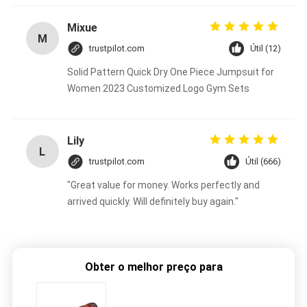
Mixue
M
trustpilot.com
Útil (12)
Solid Pattern Quick Dry One Piece Jumpsuit for
Women 2023 Customized Logo Gym Sets
Lily
L
trustpilot.com
Útil (666)
"Great value for money. Works perfectly and
arrived quickly. Will definitely buy again."
Obter o melhor preço para