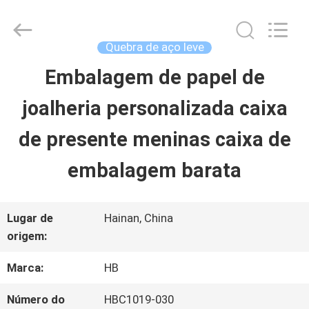
Shenzhen
LuoX
Electric
Co.,
Quebra de aço leve
Ltd.
All
Embalagem de papel de
PARA
Rights
Reserved.
Developed
joalheria personalizada caixa
CASA
by
ECER
de presente meninas caixa de
PRODUTOS
embalagem barata
SOBRE
Lugar de
Hainan, China
origem:
NÓS
Marca:
HB
VISITA
Número do
HBC1019-030