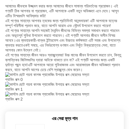
জন্য
আমাদের জীবনকে উজ্জ্বল করার জন্য আমাদের জীবনে সামান্য পরিবর্তনের প্রয়োজন। এই
আবেদন
পণ্যটি ঠিক আপনার যা প্রয়োজন, এটি আপনাকে একটি নতুন অভিজ্ঞতা এনে দেবে। আসুন
এটির বিস্ময়গুলি আবিষ্কার করি!
এই পণ্যের সাহায্যে আপনার ত্বকের জন্য প্রতিদিনই আনন্দদায়ক! এটি আপনাকে যত্নের
সম্পূর্ণ পরিসীমা প্রদান করে, যাতে আপনি আরাম এবং সৌন্দর্য উপভোগ করতে পারেন!
সাইট
এই পণ্যের সাহায্যে আপনি সহজেই দৈনন্দিন জীবনের বিভিন্ন সমস্যা সমাধান করতে পারবেন
এবং অভূতপূর্ব সুবিধা উপভোগ করতে পারবেন। এই পণ্যটি আপনার জীবনে অসীম বিস্ময়
ম্যাপ
আনবে।এর ব্যবহারকারী-বান্ধব ইন্টারফেস এবং উচ্চতর কর্মক্ষমতা এটি সহজ এবং উপভোগ্য
ব্যবহার করতেএকই সময়ে, এর নির্ভরযোগ্য গুণমান এবং নিখুঁত বিক্রয়োত্তর সেবা, যাতে
আপনার কোন উদ্বেগ নেই।
এই পণ্যের সাহায্যে জীবন আরও স্বাচ্ছন্দ্যময়! উচ্চ মানের জীবন উপভোগ করতে চান, কিন্তু
গোপনীয়তা
ক্লান্তিকর জিনিসগুলির দ্বারা আটকে থাকতে চান না? এই পণ্যটি আপনার জন্য একটি
দুর্দান্ত পছন্দ হবে!এটি আপনাকে আরো সুবিধাজনক এবং আরামদায়ক জীবন অভিজ্ঞতা প্রদান
নীতি
করবে, যাতে আপনি আগের চেয়ে বেশি স্বাচ্ছন্দ্য বোধ করেন।
এর সেরা মূল্য পান