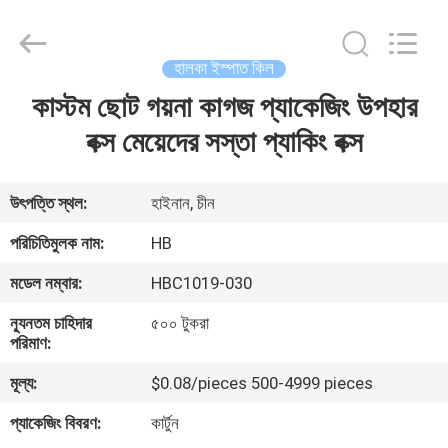
Electric
Co.,
Ltd.
All
Rights
হালকা ইস্পাত কিল
Reserved.
Developed
কাস্টম ছোট গয়না কাগজ প্যাকেজিং উপহার
বাড়ি
by
ECER
বক্স মেয়েদের সস্তা প্যাকিং বক্স
পণ্য
উৎপত্তি স্থল:
হাইনান, চীন
আমাদের
পরিচিতিমুলক নাম:
HB
সম্পর্কে
মডেল নম্বার:
HBC1019-030
ন্যূনতম চাহিদার
৫০০ টুকরা
কারখানা
পরিমাণ:
ভ্রমণ
মূল্য:
$0.08/pieces 500-4999 pieces
প্যাকেজিং বিবরণ:
কার্টুন
মান