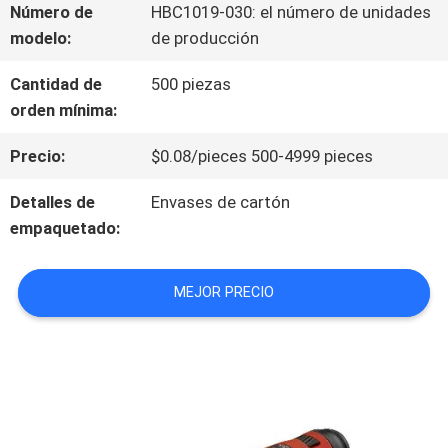
Número de
HBC1019-030: el número de unidades
POR
modelo:
de producción
LA
Cantidad de
500 piezas
FÁBRICA
orden mínima:
Precio:
$0.08/pieces 500-4999 pieces
CONTROL
Detalles de
Envases de cartón
DE
empaquetado:
CALIDAD
MEJOR PRECIO
CONTACTA
CON
NOSOTROS