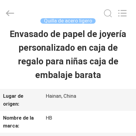
Shenzhen
LuoX
Electric
Co.,
Quilla de acero ligero
Ltd.
All
Envasado de papel de joyería
EN
Rights
Reserved.
Developed
personalizado en caja de
CASA
by
ECER
regalo para niñas caja de
PRODUCTOS
embalaje barata
SOBRE
Lugar de
Hainan, China
origen:
NOSOTROS
Nombre de la
HB
marca:
RECORRIDO