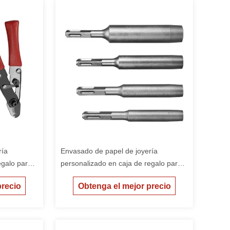
ría
Envasado de papel de joyería
egalo para
personalizado en caja de regalo para
ata
niñas caja de embalaje barata
precio
Obtenga el mejor precio