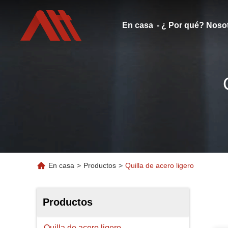
En casa
- ¿ Por qué? Noso
En casa
>
Productos
>
Quilla de acero ligero
Productos
Quilla de acero ligero