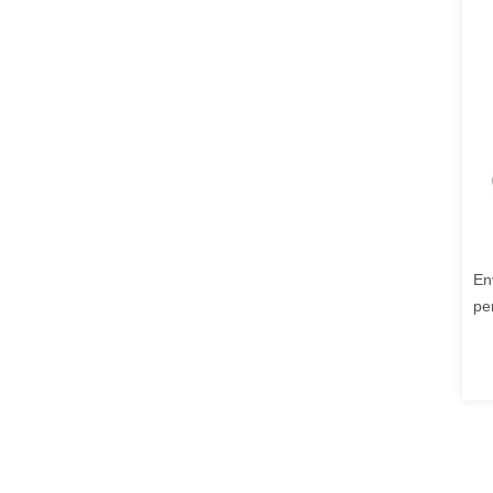
En
pe
ni