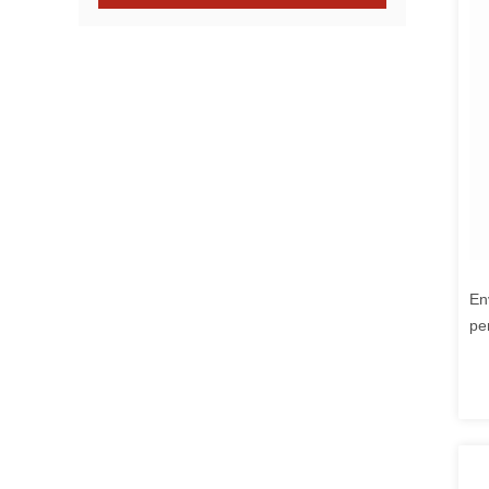
En
pe
ni