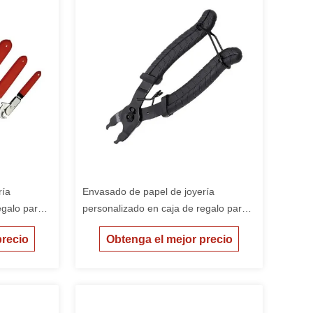
ría
Envasado de papel de joyería
egalo para
personalizado en caja de regalo para
ata
niñas caja de embalaje barata
precio
Obtenga el mejor precio