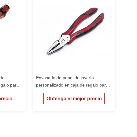
ría
Envasado de papel de joyería
egalo para
personalizado en caja de regalo para
ata
niñas caja de embalaje barata
precio
Obtenga el mejor precio