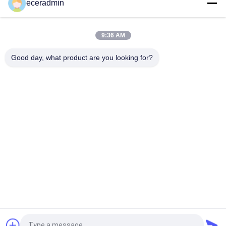
eceradmin
Niestandardowe małe opakowanie papierowe na biżuterię
Pudełko dla dziewczynek Tanie pudełko do pakowania
9:36 AM
Niestandardowe małe opakowanie papierowe na biżuterię
Pudełko dla dziewczynek Tanie pudełko do pakowania
Good day, what product are you looking for?
Niestandardowe małe opakowanie papierowe na biżuterię
Pudełko dla dziewczynek Tanie pudełko do pakowania
popularne kategorie
Wszystko
Włókna Z Lekkiej 
Wyroby Ze Stali 
Stali
Lekkiego Rozmiaru
Żelazne Koło Farby
Stalowe Przegrody
Części Metalowych 
Ram