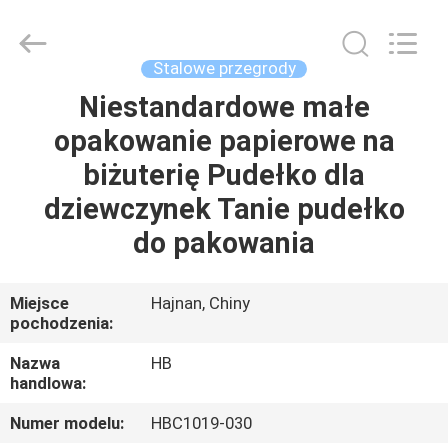
LuoX
Electric
Co.,
Ltd.
All
Stalowe przegrody
Rights
Reserved.
Developed
Niestandardowe małe
DOM
by
ECER
opakowanie papierowe na
PRODUKTY
biżuterię Pudełko dla
dziewczynek Tanie pudełko
O
do pakowania
NAS
Miejsce
Hajnan, Chiny
pochodzenia:
WYCIECZKA
PO
Nazwa
HB
handlowa:
FABRYCE
Numer modelu:
HBC1019-030