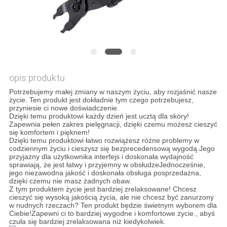
O
WYCENĘ
SITEMAP
opis produktu
POLITYKA
Potrzebujemy małej zmiany w naszym życiu, aby rozjaśnić nasze
życie. Ten produkt jest dokładnie tym czego potrzebujesz,
przyniesie ci nowe doświadczenie.
PRYWATNOŚCI
Dzięki temu produktowi każdy dzień jest ucztą dla skóry!
Zapewnia pełen zakres pielęgnacji, dzięki czemu możesz cieszyć
się komfortem i pięknem!
Dzięki temu produktowi łatwo rozwiążesz różne problemy w
codziennym życiu i cieszysz się bezprecedensową wygodą.Jego
przyjazny dla użytkownika interfejs i doskonała wydajność
sprawiają, że jest łatwy i przyjemny w obsłudzeJednocześnie,
jego niezawodna jakość i doskonała obsługa posprzedażna,
dzięki czemu nie masz żadnych obaw.
Z tym produktem życie jest bardziej zrelaksowane! Chcesz
cieszyć się wysoką jakością życia, ale nie chcesz być zanurzony
w nudnych rzeczach? Ten produkt będzie świetnym wyborem dla
Ciebie!Zapewni ci to bardziej wygodne i komfortowe życie., abyś
czuła się bardziej zrelaksowana niż kiedykolwiek.