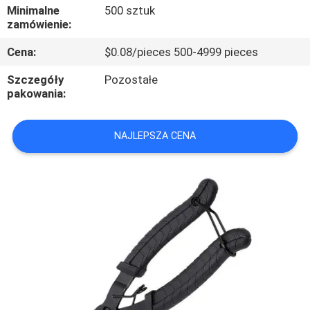
KONTROLA
Minimalne
500 sztuk
zamówienie:
JAKOŚCI
Cena:
$0.08/pieces 500-4999 pieces
SKONTAKTUJ
Szczegóły
Pozostałe
pakowania:
SIĘ
Z
NAJLEPSZA CENA
NAMI
AKTUALNOŚCI
WSZYSTKIE
PRZYPADKI
POPROSIĆ