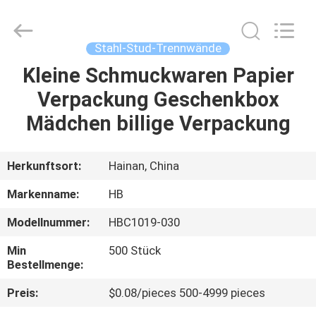
Electric
Co.,
Ltd.
All
Rights
Stahl-Stud-Trennwände
Reserved.
Developed
by
Kleine Schmuckwaren Papier
ZU
ECER
Verpackung Geschenkbox
HAUSE
Mädchen billige Verpackung
PRODUKTE
Herkunftsort:
Hainan, China
ÜBER
Markenname:
HB
UNS
Modellnummer:
HBC1019-030
Min
500 Stück
WERKSBESICHTIGUNG
Bestellmenge:
Preis:
$0.08/pieces 500-4999 pieces
QUALITÄTSKONTROLLE