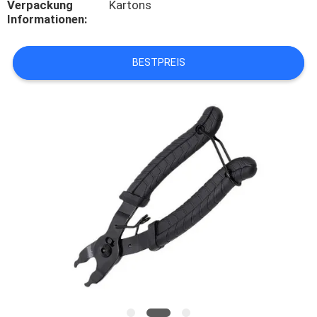
Verpackung
Kartons
Informationen:
KONTAKT
MIT
BESTPREIS
UNS
NEUIGKEITEN
RECHTSSACHEN
BITTE UM
EIN
ANGEBOT
SITEMAP