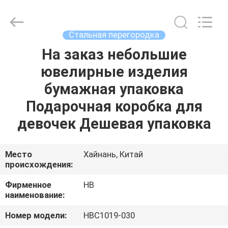
Electric
Co.,
Ltd.
All
Rights
Стальная перегородка
Reserved.
Developed
На заказ небольшие
ДОМОЙ
by
ECER
ювелирные изделия
ПРОДУКТЫ
бумажная упаковка
Подарочная коробка для
О
девочек Дешевая упаковка
НАС
Место
Хайнань, Китай
происхождения:
ЭКСКУРСИЯ
ПО
Фирменное
HB
наименование:
ЗАВОДУ
Номер модели:
HBC1019-030