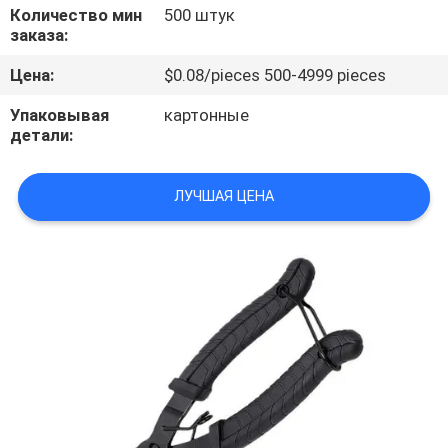
КОНТРОЛЬ
Количество мин
500 штук
заказа:
КАЧЕСТВА
Цена:
$0.08/pieces 500-4999 pieces
СВЯЖИТЕСЬ
Упаковывая
картонные
детали:
С
НАМИ
ЛУЧШАЯ ЦЕНА
НОВОСТИ
СЛУЧАИ
ЗАПРОСИТЕ
ЦИТАТУ