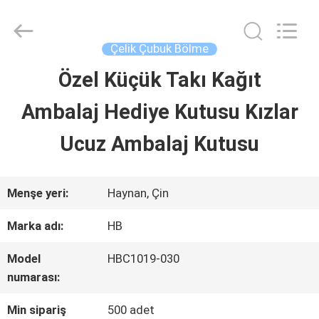
LuoX
Electric
Co.,
Ltd.
Çelik Çubuk Bölme
All
Rights
Özel Küçük Takı Kağıt
EVDE
Reserved.
Developed
Ambalaj Hediye Kutusu Kızlar
by
ECER
ÜRÜN
Ucuz Ambalaj Kutusu
HAKKIMIZDA
Menşe yeri:
Haynan, Çin
Marka adı:
HB
FABRIKA
Model
HBC1019-030
TURU
numarası:
Min sipariş
500 adet