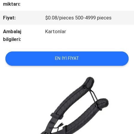
KALITE
miktarı:
KONTROLÜ
Fiyat:
$0.08/pieces 500-4999 pieces
Ambalaj
Kartonlar
BIZIMLE
bilgileri:
İLETIŞIM
EN IYI FIYAT
HABERLER
VAKALAR
BIR
TEKLIF