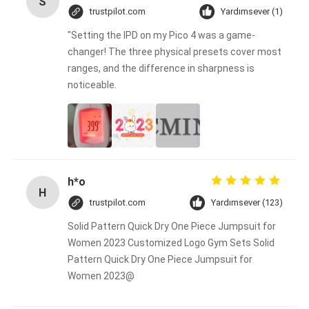
S
trustpilot.com
Yardımsever (1)
"Setting the IPD on my Pico 4 was a game-
changer! The three physical presets cover most
ranges, and the difference in sharpness is
noticeable.
h*o
H
trustpilot.com
Yardımsever (123)
Solid Pattern Quick Dry One Piece Jumpsuit for
Women 2023 Customized Logo Gym Sets Solid
Pattern Quick Dry One Piece Jumpsuit for
Women 2023@