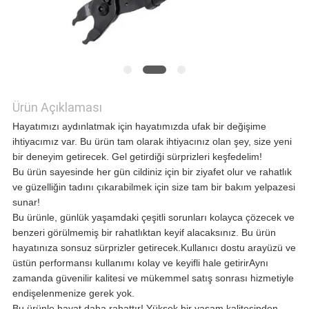
ISTEĞI
SITE
HARITASI
Ürün Açıklaması
Hayatımızı aydınlatmak için hayatımızda ufak bir değişime
ihtiyacımız var. Bu ürün tam olarak ihtiyacınız olan şey, size yeni
GIZLILIK
bir deneyim getirecek. Gel getirdiği sürprizleri keşfedelim!
Bu ürün sayesinde her gün cildiniz için bir ziyafet olur ve rahatlık
POLITIKASI
ve güzelliğin tadını çıkarabilmek için size tam bir bakım yelpazesi
sunar!
Bu ürünle, günlük yaşamdaki çeşitli sorunları kolayca çözecek ve
benzeri görülmemiş bir rahatlıktan keyif alacaksınız. Bu ürün
hayatınıza sonsuz sürprizler getirecek.Kullanıcı dostu arayüzü ve
üstün performansı kullanımı kolay ve keyifli hale getirirAynı
zamanda güvenilir kalitesi ve mükemmel satış sonrası hizmetiyle
endişelenmenize gerek yok.
Bu ürünle hayat daha rahattır! Yüksek bir yaşam kalitesinden