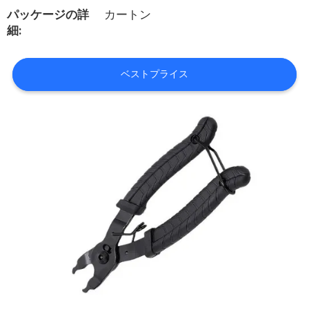
た
パッケージの詳
カートン
ち
細:
に
ベストプライス
つ
い
て
工
場
ツ
ア
ー