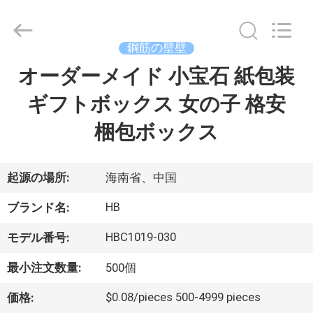
©
2020
-
2026
Shenzhen
鋼筋の壁壁
LuoX
Electric
Co.,
オーダーメイド 小宝石 紙包装
家
Ltd.
All
Rights
ギフトボックス 女の子 格安
へ
Reserved.
Developed
by
梱包ボックス
ECER
製
品
起源の場所:
海南省、中国
HB
ブランド名:
わ
HBC1019-030
モデル番号:
た
最小注文数量:
500個
し
$0.08/pieces 500-4999 pieces
価格: