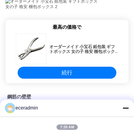
ニ
最高の価格で
ュ
ー
オーダーメイド 小宝石 紙包装 ギフ
トボックス 女の子 格安 梱包ボック
ス
ス
続行
事
件
鋼筋の壁壁
引
eceradmin
オーダーメイド 小宝石 紙包装 ギフトボックス 女の子 格安 梱包
ボックス
金
7:30 AM
オーダーメイド 小宝石 紙包装 ギフトボックス 女の子 格安 梱包
を
ボックス