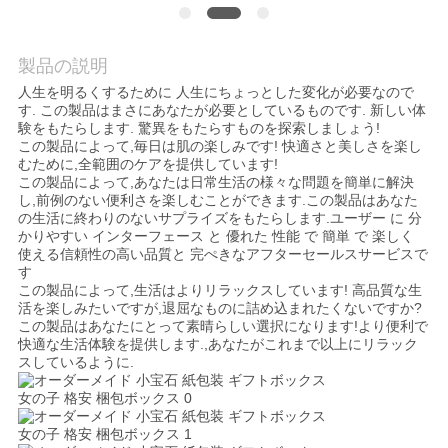
品
製品の説明
質
人生を明るくするために 人生にちょっとした変化が必要なので
す. この製品はまさにあなたが必要としているものです. 新しい体
管
験をもたらします. 驚異をもたらすものを探索しましょう!
この製品によって,毎日は肌の楽しみです! 快適さと美しさを楽し
理
むために,全範囲のケアを提供しています!
この製品によって,あなたは日常生活の様々な問題を簡単に解決
し,前例のない便利さを楽しむことができます.この製品はあなた
の生活に終わりのないサプライズをもたらします.ユーザー に 分
連
かりやすい インターフェース と 優れた 性能 で 簡単 で 楽しく
使える信頼性の高い品質と 完ぺきなアフターセールスサービスで
す
絡
この製品によって,生活はよりリラックスしています! 高品質な生
活を楽しみたいですが,退屈なものに詰め込まれたくないですか?
く
この製品はあなたにとって素晴らしい選択になります!より便利で
快適な生活体験を提供します.,あなたがこれまで以上にリラック
だ
スしているように.
さ
い