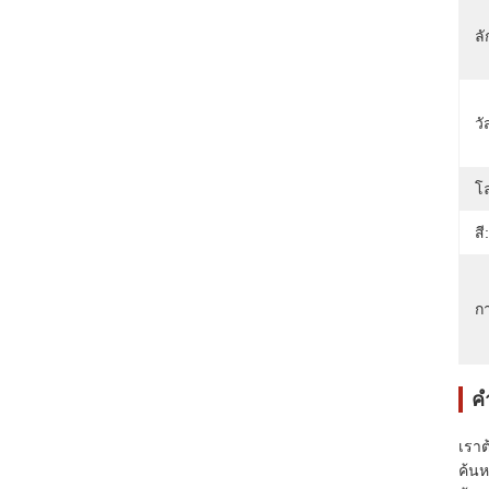
ล
วั
โล
สี:
กา
ค
เราต
ค้น