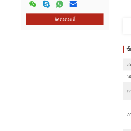
ติดต่อตอนนี้
ข
สถ
ห
กา
ก