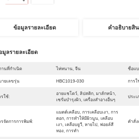
ข้อมูลรายละเอียด
คําอธิบายสิน
้อมูลรายละเอียด
านที่กำเนิด
ไห่หนาน, จีน
ชื่อแ
มายเลขรุ่น
HBC1019-030
การใ
อายแชโดว์, ลิปสติก, มาส์กหน้า, 
รใช้:
ประเ
เซรั่มบำรุงผิว, เครื่องสำอางอื่นๆ
แมตต์เคลือบ, การเคลือบเงา, การ
ตอก, การทำให้มีผิวนูน, เคลือบ
ารจัดการการพิมพ์:
คําสั่
เงา, เคลือบยูวี, หายไป, ฟอยล์สี
ทอง, การทำ