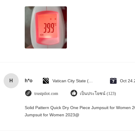
H
h*o
Vatican City State (Holy See)
Oct 24.
trustpilot.com
เป็นประโยชน์ (123)
Solid Pattern Quick Dry One Piece Jumpsuit for Women 
Jumpsuit for Women 2023@