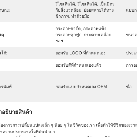
รีไซเคิลได้, รีไซเคิลได้, เป็นมิตร
ักษณะ:
กับสิ่งแวดล้อม, ย่อยสลายได้ทาง
แบบกล
ชีวภาพ, ทำด้วยมือ
กระดาษอาร์ต, กระดาษแข็ง, 
สดุ:
กระดาษลูกฟูก, กระดาษเคลือบ 
ขนาด
ฯลฯ
โก้:
ยอมรับ LOGO ที่กําหนดเอง
ประเ
ยอมรับสีที่กำหนดเองแล้ว
การอ
รพิมพ์:
ยอมรับแบบกำหนดเอง OEM
ชื่อ:
ําอธิบายสินค้า
้องการการเปลี่ยนแปลงเล็ก ๆ น้อย ๆ ในชีวิตของเรา เพื่อทําให้ชีวิตของเรา
หาความประหลาดใจที่มันนํามา