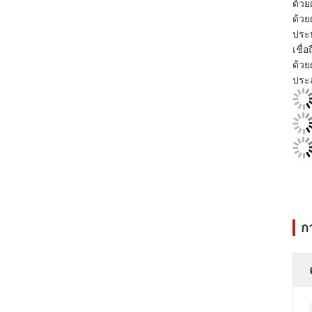
ด้วย
ด้วย
ประห
เชื่
ด้วย
ประส
ก