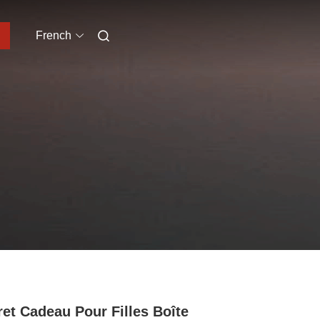
French
ret Cadeau Pour Filles Boîte