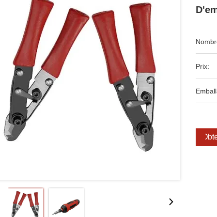
D'em
Nombre
Prix:
Emball
Obte