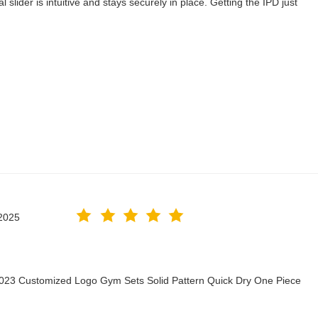
lider is intuitive and stays securely in place. Getting the IPD just
2025
2023 Customized Logo Gym Sets Solid Pattern Quick Dry One Piece