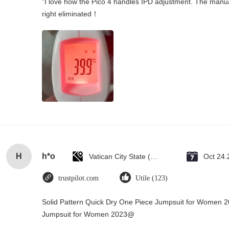
"I love how the Pico 4 handles IPD adjustment. The manual s
right eliminated！
H
h*o
Vatican City State (Holy See)
Oct 24.
trustpilot.com
Utile (123)
Solid Pattern Quick Dry One Piece Jumpsuit for Women 
Jumpsuit for Women 2023@