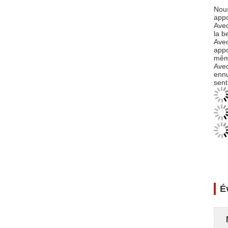
Nous
appo
Avec
la b
Avec
appo
même
Avec
ennu
sent
É