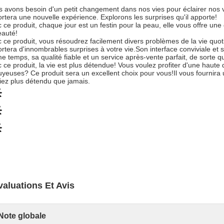
 avons besoin d'un petit changement dans nos vies pour éclairer nos v
rtera une nouvelle expérience. Explorons les surprises qu'il apporte!
 ce produit, chaque jour est un festin pour la peau, elle vous offre un
eauté!
 ce produit, vous résoudrez facilement divers problèmes de la vie quo
rtera d'innombrables surprises à votre vie.Son interface conviviale et s
 temps, sa qualité fiable et un service après-vente parfait, de sorte 
 ce produit, la vie est plus détendue! Vous voulez profiter d'une haut
yeuses? Ce produit sera un excellent choix pour vous!Il vous fournira 
iez plus détendu que jamais.
valuations Et Avis
Note globale