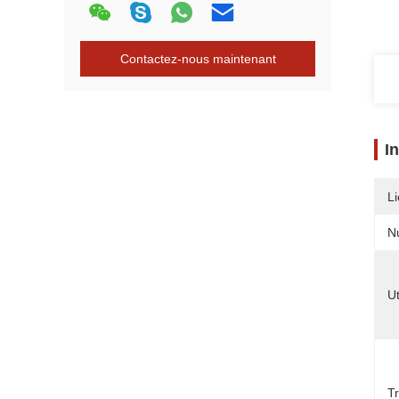
Contactez-nous maintenant
I
Li
N
Ut
T