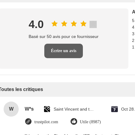
A
4.0
5
4
3
Basé sur 50 avis pour ce fournisseur
2
1
Écrire un avis
Toutes les critiques
W
W*s
Saint Vincent and the Grenadines
Oct 28
trustpilot.com
Utile (8987)