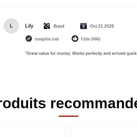
L
Lily
Brazil
Oct 21.2025
trustpilot.com
Utile (666)
"Great value for money. Works perfectly and arrived quickly
roduits recommand