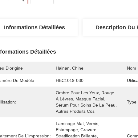
Informations Détaillées
Description Du 
nformations Détaillées
eu D'origine
Hainan, Chine
Nom 
uméro De Modèle
HBC1019-030
Utilis
Ombre Pour Les Yeux, Rouge 
À Lèvres, Masque Facial, 
ilisation:
Type 
Sérum Pour Soins De La Peau, 
Autres Produits Cos
Laminage Mat, Vernis, 
Estampage, Gravure, 
raitement De L'impression:
Stratification Brillante, 
Comm