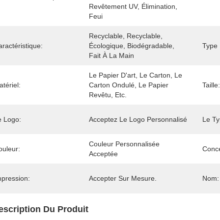
Revêtement UV, Élimination, 
Feui
Recyclable, Recyclable, 
ractéristique:
Écologique, Biodégradable, 
Type 
Fait À La Main
Le Papier D'art, Le Carton, Le 
tériel:
Carton Ondulé, Le Papier 
Taille:
Revêtu, Etc.
e Logo:
Acceptez Le Logo Personnalisé
Le Ty
Couleur Personnalisée 
ouleur:
Conce
Acceptée
mpression:
Accepter Sur Mesure.
Nom:
escription Du Produit