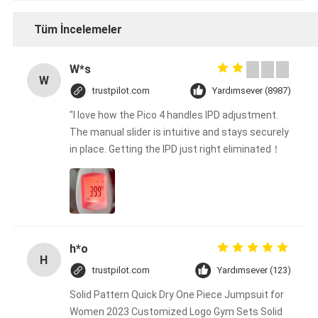
Tüm İncelemeler
W*s
W
trustpilot.com
Yardımsever (8987)
"I love how the Pico 4 handles IPD adjustment.
The manual slider is intuitive and stays securely
in place. Getting the IPD just right eliminated！
h*o
H
trustpilot.com
Yardımsever (123)
Solid Pattern Quick Dry One Piece Jumpsuit for
Women 2023 Customized Logo Gym Sets Solid