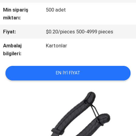
KALITE
Min sipariş
500 adet
KONTROLÜ
miktarı:
Fiyat:
$0.20/pieces 500-4999 pieces
BIZIMLE
Ambalaj
Kartonlar
İLETIŞIM
bilgileri:
HABERLER
EN IYI FIYAT
VAKALAR
BIR
TEKLIF