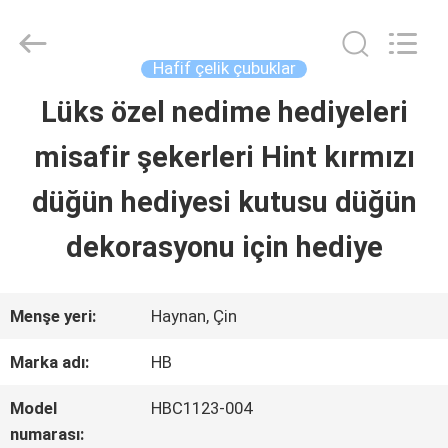
LuoX
Electric
Co.,
Ltd.
Hafif çelik çubuklar
All
Rights
Lüks özel nedime hediyeleri
EVDE
Reserved.
Developed
misafir şekerleri Hint kırmızı
by
ECER
ÜRÜN
düğün hediyesi kutusu düğün
dekorasyonu için hediye
HAKKIMIZDA
Menşe yeri:
Haynan, Çin
FABRIKA
Marka adı:
HB
TURU
Model
HBC1123-004
numarası: