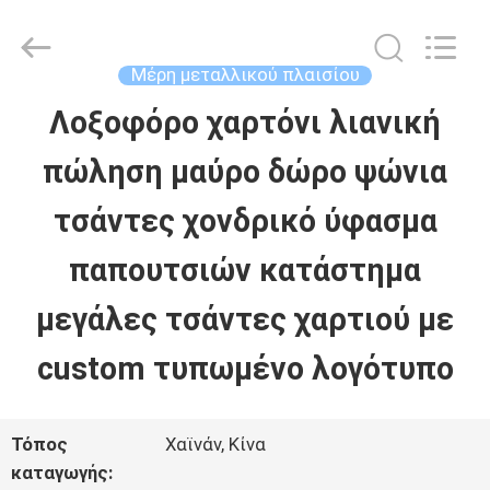
LuoX
Electric
Co.,
Ltd.
Μέρη μεταλλικού πλαισίου
All
Rights
Λοξοφόρο χαρτόνι λιανική
ΣΠΊΤΙ
Reserved.
Developed
by
πώληση μαύρο δώρο ψώνια
ECER
ΠΡΟΪΌΝΤΑ
τσάντες χονδρικό ύφασμα
παπουτσιών κατάστημα
ΣΧΕΤΙΚΆ
μεγάλες τσάντες χαρτιού με
ΜΕ
custom τυπωμένο λογότυπο
ΕΜΆΣ
Τόπος
Χαϊνάν, Κίνα
ΕΠΙΣΚΈΨΕΙΣ
καταγωγής: