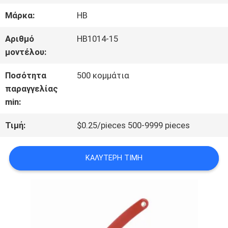
ΣΤΟ
Μάρκα:
HB
ΕΡΓΟΣΤΆΣΙΟ
Αριθμό
HB1014-15
μοντέλου:
ΈΛΕΓΧΟΣ
Ποσότητα
500 κομμάτια
παραγγελίας
ΠΟΙΌΤΗΤΑΣ
min:
Τιμή:
$0.25/pieces 500-9999 pieces
ΕΠΙΚΟΙΝΩΝΉΣΤΕ
ΜΑΖΊ
ΚΑΛΎΤΕΡΗ ΤΙΜΉ
ΜΑΣ
ΕΙΔΉΣΕΙΣ