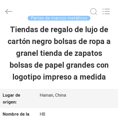
Shenzhen
LuoX
Electric
Co.,
Partes de marcos metálicos
Ltd.
All
Tiendas de regalo de lujo de
EN
Rights
Reserved.
Developed
cartón negro bolsas de ropa a
CASA
by
ECER
granel tienda de zapatos
PRODUCTOS
bolsas de papel grandes con
logotipo impreso a medida
SOBRE
NOSOTROS
Lugar de
Hainan, China
origen:
RECORRIDO
Nombre de la
HB