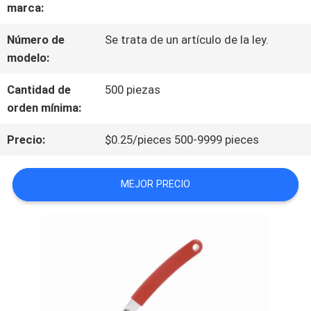
marca:
POR
Número de
Se trata de un artículo de la ley.
LA
modelo:
FÁBRICA
Cantidad de
500 piezas
orden mínima:
CONTROL
Precio:
$0.25/pieces 500-9999 pieces
DE
MEJOR PRECIO
CALIDAD
CONTACTA
CON
NOSOTROS