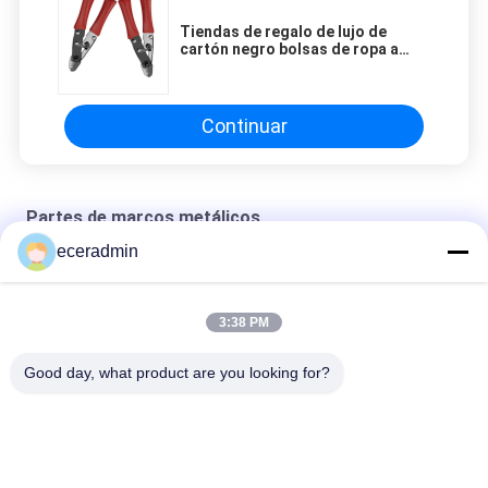
Tiendas de regalo de lujo de
cartón negro bolsas de ropa a
granel tienda de zapatos bolsas
de papel grandes con logotipo
impreso a medida
Continuar
Partes de marcos metálicos
eceradmin
Envasado de papel de joyería personalizado en caja de regalo
para niñas caja de embalaje barata
3:38 PM
Bolsa de empaque de alimentos a prueba de aceite de fábrica
Good day, what product are you looking for?
Ropa de negocios personalizada, blanco mate/negro brillante,
pequeño y grande, cartón de mano, embalaje de compradores,
bolsas de papel kraft