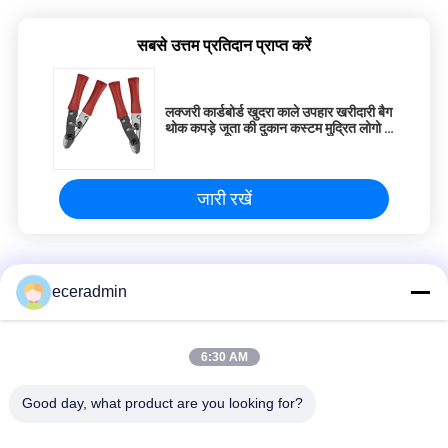
सबसे उत्तम प्रतिदान प्राप्त करें
लक्जरी कार्डबोर्ड खुदरा काले उपहार खरीदारी बैग
थोक कपड़े जूता की दुकान कस्टम मुद्रित लोगो के
साथ बड़े टोटे पेपर बैग
जारी रखें
धातु के फ्रेम के भाग
eceradmin
कस्टम छोटे आभूषण कागज पैकेजिंग उपहार बॉक्स लड़कियों सस्ते पैकिंग बॉक्स
6:30 AM
फैक्टरी थोक तेल प्रतिरोधी खाद्य पैकेजिंग बैग टोस्ट रोटी बाहर विक्रेता नीचे क्राफ्ट
पेपर बैग
Good day, what product are you looking for?
अनुकूलित व्यापारिक कपड़े सादा मैट / चमकदार काला छोटा बड़ा ले जाने कार्डबोर्ड