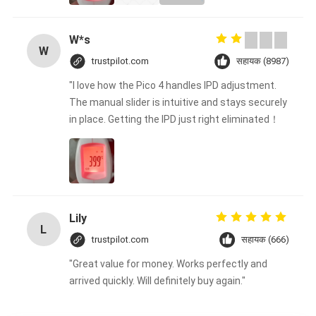
W*s
W
trustpilot.com
सहायक (8987)
"I love how the Pico 4 handles IPD adjustment.
The manual slider is intuitive and stays securely
in place. Getting the IPD just right eliminated！
Lily
L
trustpilot.com
सहायक (666)
"Great value for money. Works perfectly and
arrived quickly. Will definitely buy again."