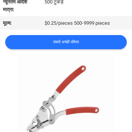
न्यूनतम आदेश
500 टुकड़े
भ्रमण
मात्रा:
मूल्य:
$0.25/pieces 500-9999 pieces
गुणवत्ता
नियंत्रण
सबसे अच्छी कीमत
हमसे
संपर्क
करें
समाचार