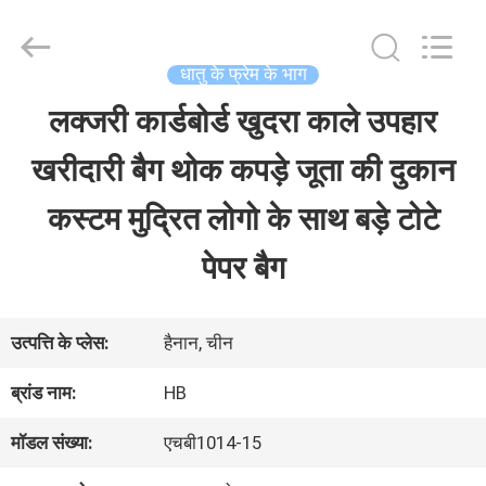
LuoX
Electric
Co.,
Ltd.
धातु के फ्रेम के भाग
All
Rights
लक्जरी कार्डबोर्ड खुदरा काले उपहार
घर
Reserved.
Developed
खरीदारी बैग थोक कपड़े जूता की दुकान
by
ECER
उत्पाद
कस्टम मुद्रित लोगो के साथ बड़े टोटे
पेपर बैग
हमारे
बारे
उत्पत्ति के प्लेस:
हैनान, चीन
में
ब्रांड नाम:
HB
मॉडल संख्या:
एचबी1014-15
कारखाना