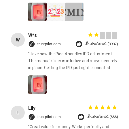
W*s
W
trustpilot.com
เป็นประโยชน์ (8987)
"I love how the Pico 4 handles IPD adjustment.
The manual slider is intuitive and stays securely
in place. Getting the IPD just right eliminated！
Lily
L
trustpilot.com
เป็นประโยชน์ (666)
"Great value for money. Works perfectly and