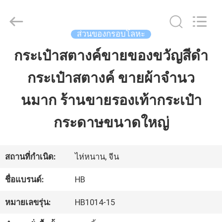
Shenzhen
LuoX
Electric
Co.,
ส่วนของกรอบโลหะ
Ltd.
All
กระเป๋าสตางค์ขายของขวัญสีดํา
บ้าน
Rights
Reserved.
กระเป๋าสตางค์ ขายผ้าจํานว
Developed
by
สินค้า
ECER
นมาก ร้านขายรองเท้ากระเป๋า
กระดาษขนาดใหญ่
เกี่ยว
กับ
สถานที่กำเนิด:
ไห่หนาน, จีน
เรา
ชื่อแบรนด์:
HB
หมายเลขรุ่น:
HB1014-15
ทัวร์