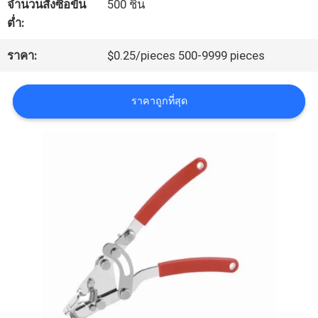
จำนวนสั่งซื้อขั้น
500 ชิ้น
โรงงาน
ต่ำ:
ราคา:
$0.25/pieces 500-9999 pieces
การ
ควบคุม
ราคาถูกที่สุด
คุณภาพ
ติดต่อ
เรา
ข่าว