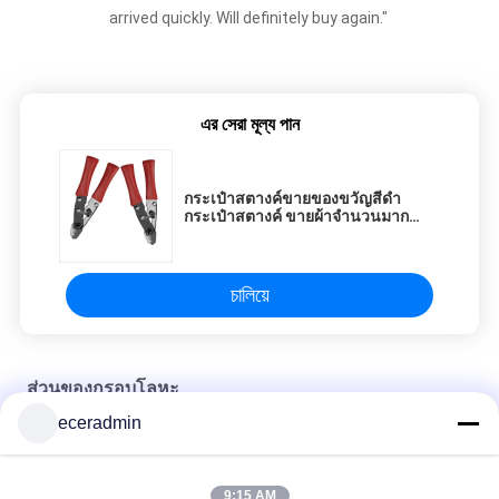
arrived quickly. Will definitely buy again."
এর সেরা মূল্য পান
กระเป๋าสตางค์ขายของขวัญสีดํา
กระเป๋าสตางค์ ขายผ้าจํานวนมาก
ร้านขายรองเท้ากระเป๋ากระดาษขนาด
ใหญ่
চালিয়ে
ส่วนของกรอบโลหะ
eceradmin
กล่องของขวัญบรรจุภัณฑ์กระดาษเครื่องประดับขนาดเล็กที่กำหนด
เองสาวกล่องบรรจุราคาถูก
9:15 AM