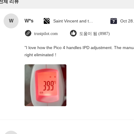
전체 리뷰
W
W*s
Saint Vincent and the Grenadines
Oct 28
trustpilot.com
도움이 됨 (8987)
"I love how the Pico 4 handles IPD adjustment. The manual s
right eliminated！