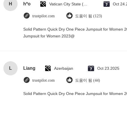
H
h*o
Vatican City State (Holy See)
Oct 24.
trustpilot.com
도움이 됨 (123)
Solid Pattern Quick Dry One Piece Jumpsuit for Women 
Jumpsuit for Women 2023@
L
Liang
Azerbaijan
Oct 23.2025
trustpilot.com
도움이 됨 (44)
Solid Pattern Quick Dry One Piece Jumpsuit for Women