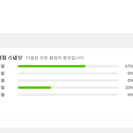
평점 스냅샷
다음은 모든 평점의 분포입니다.
 별
67
 별
0
 별
0
 별
33
 별
0