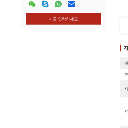
지금 연락하세요
자
원
모
사
프