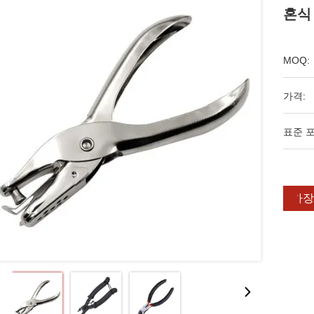
혼식
MOQ:
가격:
표준 포
가장