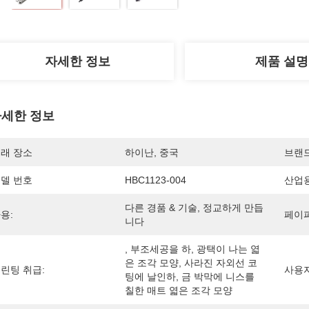
자세한 정보
제품 설명
세한 정보
래 장소
하이난, 중국
브랜
델 번호
HBC1123-004
산업용
다른 경품 & 기술, 정교하게 만듭
용:
페이퍼
니다
, 부조세공을 하, 광택이 나는 엷
은 조각 모양, 사라진 자외선 코
린팅 취급:
사용자
팅에 날인하, 금 박막에 니스를 
칠한 매트 엷은 조각 모양