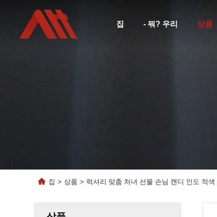
집
- 뭐? 우리
상품
집
>
상품
>
럭셔리 맞춤 처녀 선물 손님 캔디 인도 적색
상품