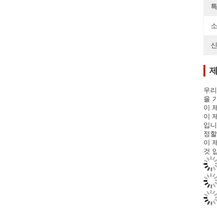
특
소
신
제
우리
을 
이 
이 
입니
정할
이 
것 